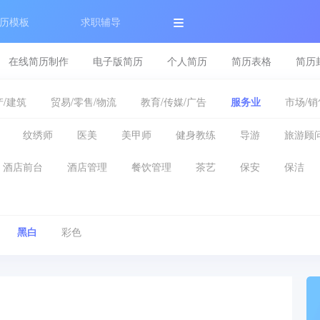
历模板
求职辅导
在线简历制作
电子版简历
个人简历
简历表格
简历
/建筑
贸易/零售/物流
教育/传媒/广告
服务业
市场/销
纹绣师
医美
美甲师
健身教练
导游
旅游顾
酒店前台
酒店管理
餐饮管理
茶艺
保安
保洁
黑白
彩色