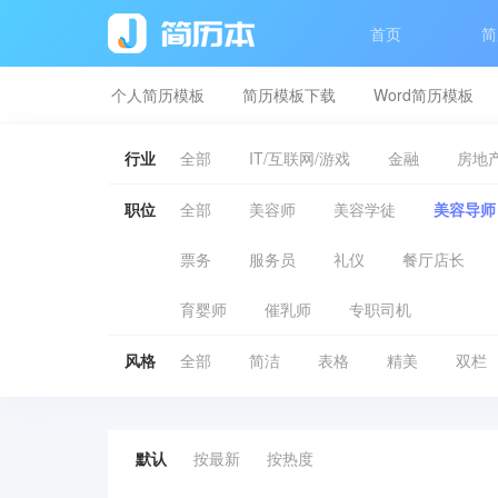
首页
简
个人简历模板
简历模板下载
Word简历模板
行业
全部
IT/互联网/游戏
金融
房地产
职位
全部
美容师
美容学徒
美容导师
票务
服务员
礼仪
餐厅店长
育婴师
催乳师
专职司机
风格
全部
简洁
表格
精美
双栏
默认
按最新
按热度