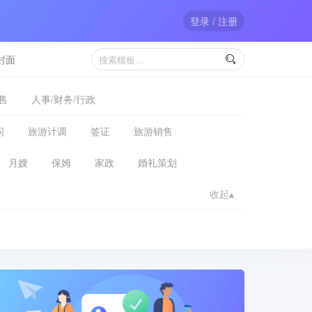
登录 / 注册
封面

售
人事/财务/行政
问
旅游计调
签证
旅游销售
月嫂
保姆
家政
婚礼策划
收起▴