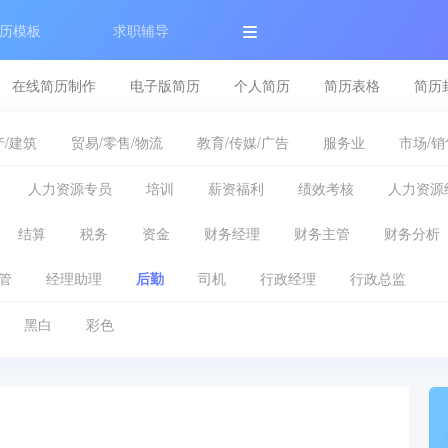
历模板
求职辅导
在线简历制作
电子版简历
个人简历
简历表格
简历
/建筑
贸易/零售/物流
教育/传媒/广告
服务业
市场/销
人力资源专员
培训
薪资福利
绩效考核
人力资源
结算
税务
资金
财务经理
财务主管
财务分析
管
经理助理
后勤
司机
行政经理
行政总监
黑白
彩色