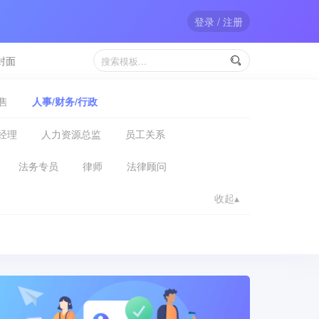
登录 / 注册
封面

售
人事/财务/行政
经理
人力资源总监
员工关系
法务专员
律师
法律顾问
收起▴