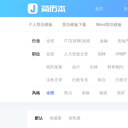
首页
简
个人简历模板
简历模板下载
Word简历模板
行业
全部
IT/互联网/游戏
金融
房地产
职位
全部
人力资源主管
招聘
HRBP
组织发展
会计
出纳
财务顾问
法务主管
行政专员
前台
行政主
风格
全部
简洁
表格
精美
双栏
默认
按最新
按热度