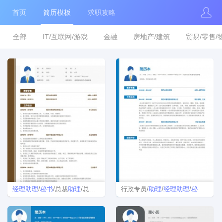
首页
简历模板
求职攻略
全部
IT/互联网/游戏
金融
房地产/建筑
贸易/零售/
经理
助理
/
秘书
/总裁
助理
/总经理
助理
简历模板
行政专员/
助理
/
经理
助理
/
秘书
个人