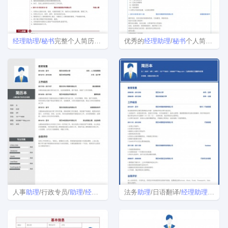
经理
助理
/
秘书
完整个人简历样本
优秀的
经理
助理
/
秘书
个人简历模板
人事
助理
/行政专员/
助理
/
经理
助理
/
秘书
法务
个人简历模板
助理
/日语翻译/
经理
助理
/
秘书