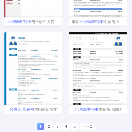
经理
助理
/
秘书
电子版个人简历模板范文
最新
经理
助理
/
秘书
免费简历模板下载
经理
助理
/
秘书
求职简历范文
经理
助理
/
秘书
求职简历制作
1
2
3
4
5
下一页