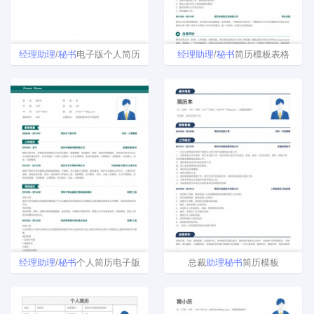
经理
助理
/
秘书
电子版个人简历
经理
助理
/
秘书
简历模板表格
经理
助理
/
秘书
个人简历电子版
总裁
助理
秘书
简历模板