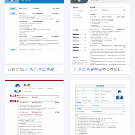
行政专员/
助理
/
经理
助理
/
秘书
简历
经理
助理
/
秘书
完整免费简历模板