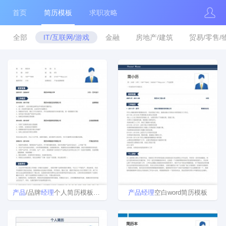
首页
简历模板
求职攻略
全部
IT/互联网/游戏
金融
房地产/建筑
贸易/零售/
产品
/品牌
经理
个人简历模板范文
产品
经理
空白word简历模板