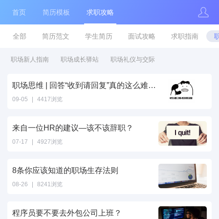
首页
简历模板
求职攻略
全部
简历范文
学生简历
面试攻略
求职指南
职场新人指南
职场成长驿站
职场礼仪与交际
职场思维 | 回答“收到请回复”真的这么难吗？
09-05
|
4417浏览
来自一位HR的建议—该不该辞职？
07-17
|
4927浏览
8条你应该知道的职场生存法则
08-26
|
8241浏览
程序员要不要去外包公司上班？