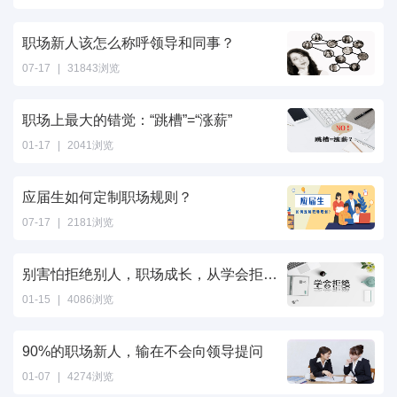
职场新人该怎么称呼领导和同事？
07-17
|
31843浏览
职场上最大的错觉：“跳槽”=“涨薪”
01-17
|
2041浏览
应届生如何定制职场规则？
07-17
|
2181浏览
别害怕拒绝别人，职场成长，从学会拒绝开始
01-15
|
4086浏览
90%的职场新人，输在不会向领导提问
01-07
|
4274浏览