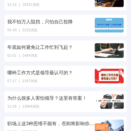
12-14
|
18321浏览
我不怕万人阻挡，只怕自己投降
05-29
|
2225浏览
年底如何避免让工作忙到飞起？
01-01
|
2484浏览
哪种工作方式是领导最认可的？
07-17
|
2397浏览
为什么很多人害怕领导？这里有答案！
12-26
|
13684浏览
职场上这3种思维不能有，否则将影响你的职场发展