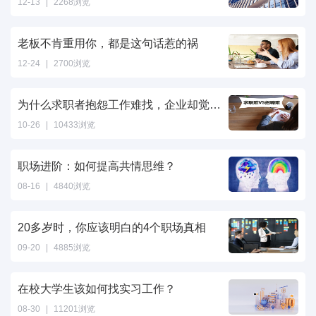
12-13
|
2268浏览
老板不肯重用你，都是这句话惹的祸
12-24
|
2700浏览
为什么求职者抱怨工作难找，企业却觉得员工难招？
10-26
|
10433浏览
职场进阶：如何提高共情思维？
08-16
|
4840浏览
20多岁时，你应该明白的4个职场真相
09-20
|
4885浏览
在校大学生该如何找实习工作？
08-30
|
11201浏览