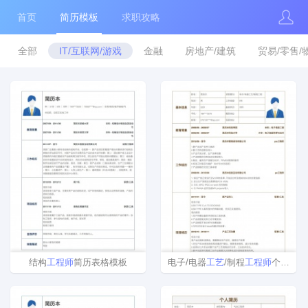
首页
简历模板
求职攻略
全部
IT/互联网/游戏
金融
房地产/建筑
贸易/零售/
结构
工程师
简历表格模板
电子/电器
工艺
/制程
工程师
个人简历