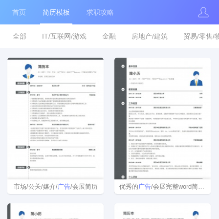
首页
简历模板
求职攻略
全部
IT/互联网/游戏
金融
房地产/建筑
贸易/零售/
市场/公关/媒介/
广告
/会展简历
优秀的
广告
/会展完整word简历模板下载