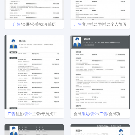
广告
/会展/公关/媒介简历
广告
客户总监/副总监个人简历
广告
创意/
设计
主管/专员找工作简历模板下载
会展
策划
/
设计
/
广告
/会展项目管理/其他简历模板