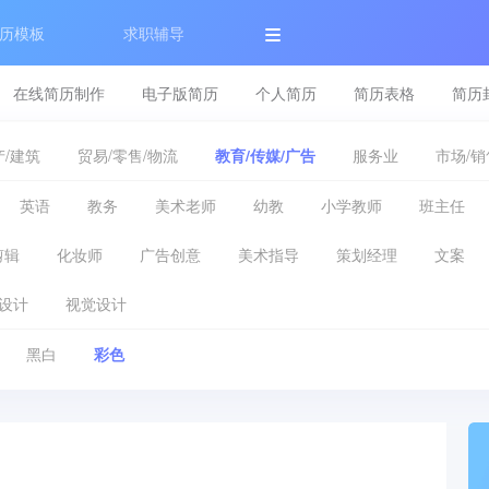
历模板
求职辅导
在线简历制作
电子版简历
个人简历
简历表格
简历
/建筑
贸易/零售/物流
教育/传媒/广告
服务业
市场/销
英语
教务
美术老师
幼教
小学教师
班主任
剪辑
化妆师
广告创意
美术指导
策划经理
文案
设计
视觉设计
黑白
彩色