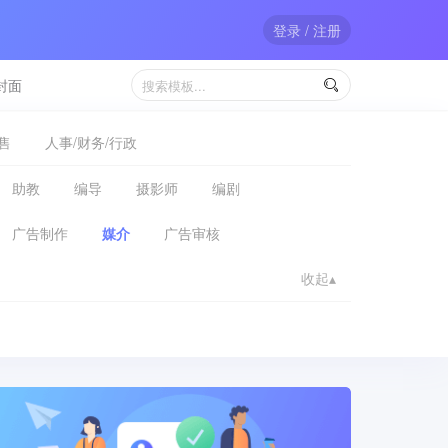
登录 / 注册
封面

售
人事/财务/行政
助教
编导
摄影师
编剧
广告制作
媒介
广告审核
收起▴