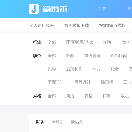
首页
简
个人简历模板
简历模板下载
Word简历模板
行业
全部
IT/互联网/游戏
金融
房地产
职位
全部
教师
英语老师
课程顾问
摄影
后期制作
制片
记者
平面设计
网页设计
插画师
工业
风格
全部
简洁
表格
精美
双栏
默认
按最新
按热度