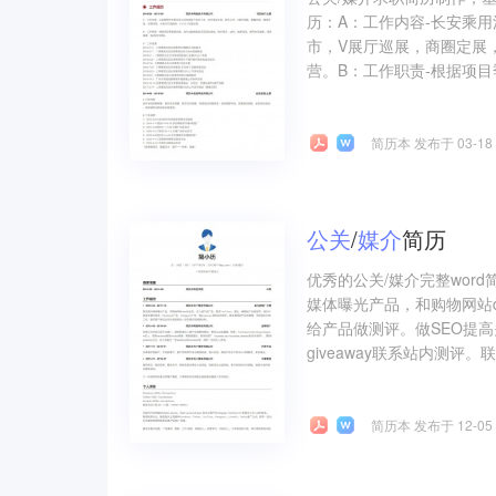
历：A：工作内容-长安乘
市，V展厅巡展，商圈定展，
营。B：工作职责-根据项目
简历本 发布于 03-18
公关
/
媒介
简历
优秀的公关/媒介完整wor
媒体曝光产品，和购物网站de
给产品做测评。做SEO提高关键
giveaway联系站内测评。联
简历本 发布于 12-05