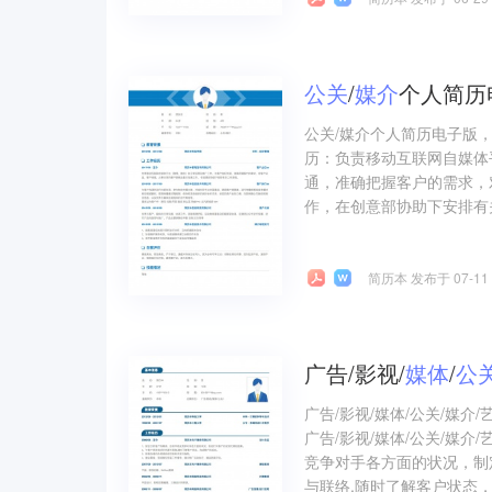
公关
/
媒介
个人简历
公关/媒介个人简历电子版
历：负责移动互联网自媒体
通，准确把握客户的需求，
作，在创意部协助下安排有关
简历本 发布于 07-11
广告/影视/
媒体
/
公
广告/影视/媒体/公关/媒
广告/影视/媒体/公关/媒
竞争对手各方面的状况，制
与联络,随时了解客户状态，