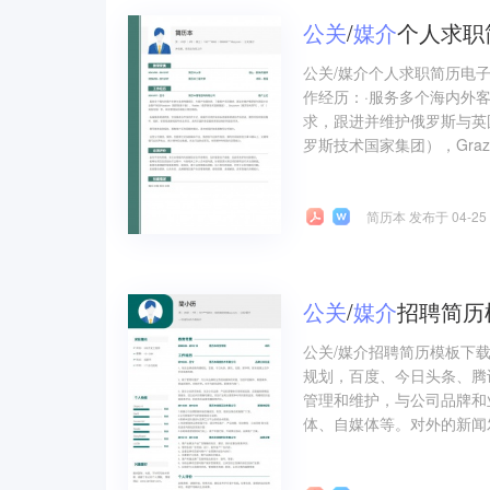
公关
/
媒介
个人求职
公关/媒介个人求职简历电
作经历：·服务多个海内外
求，跟进并维护俄罗斯与英国大
罗斯技术国家集团），Grazp
简历本 发布于 04-25
公关
/
媒介
招聘简历
公关/媒介招聘简历模板下
规划，百度、今日头条、腾
管理和维护，与公司品牌和
体、自媒体等。对外的新闻发