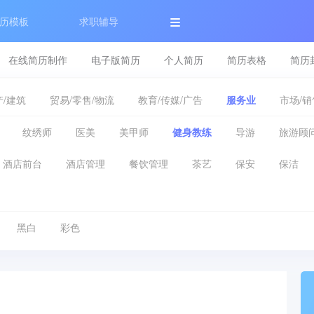
历模板
求职辅导
在线简历制作
电子版简历
个人简历
简历表格
简历
/建筑
贸易/零售/物流
教育/传媒/广告
服务业
市场/销
纹绣师
医美
美甲师
健身教练
导游
旅游顾
酒店前台
酒店管理
餐饮管理
茶艺
保安
保洁
黑白
彩色