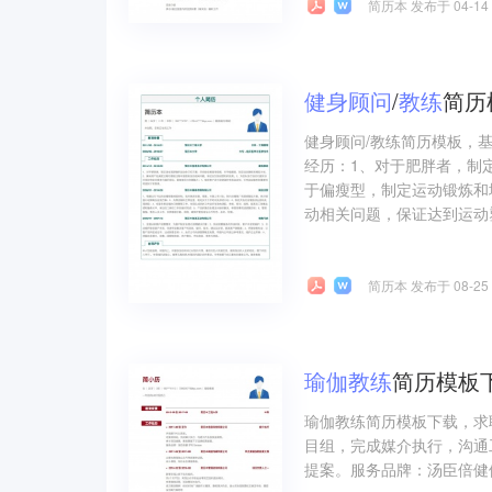
简历本 发布于 04-14
健身
顾问
/
教练
简历
健身顾问/教练简历模板，
经历：1、对于肥胖者，制
于偏瘦型，制定运动锻炼和
动相关问题，保证达到运动塑
简历本 发布于 08-25
瑜
伽
教练
简历模板
瑜伽教练简历模板下载，求
目组，完成媒介执行，沟通
提案。服务品牌：汤臣倍健伊利