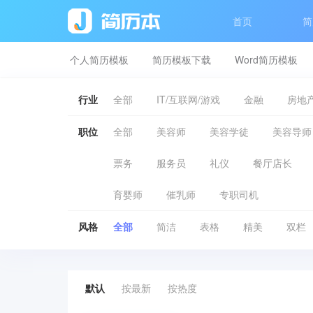
首页
简
个人简历模板
简历模板下载
Word简历模板
行业
全部
IT/互联网/游戏
金融
房地产
职位
全部
美容师
美容学徒
美容导师
票务
服务员
礼仪
餐厅店长
育婴师
催乳师
专职司机
风格
全部
简洁
表格
精美
双栏
默认
按最新
按热度