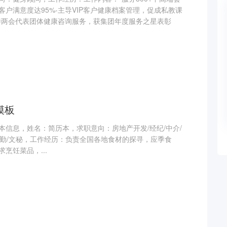
户满意度达95%-主导VIP客户健康档案管理，促成私教课
接待两会代表团体健康咨询服务，获集团年度服务之星表彰
模板
本信息，姓名：简历本，求职意向：房地产开发/经纪/中介/
/后勤/文秘，工作经历：负责全国各地食材的探寻，应季食
烹饪菜品，...