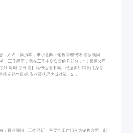
息，姓名：简历本，求职意向：销售管理/专柜彩妆顾问
纺织/皮革，工作经历：我在工作中所负责的几部分：1：根据公司
每月·每周·每日·将目标传达给下属，根据实际销售门店情
指定销售目标,依业绩状况达成对策。2...
向：置业顾问，工作经历：主要的工作职责为销售方面，制