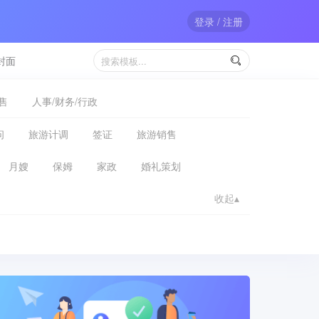
登录 / 注册
封面

售
人事/财务/行政
问
旅游计调
签证
旅游销售
月嫂
保姆
家政
婚礼策划
收起▴