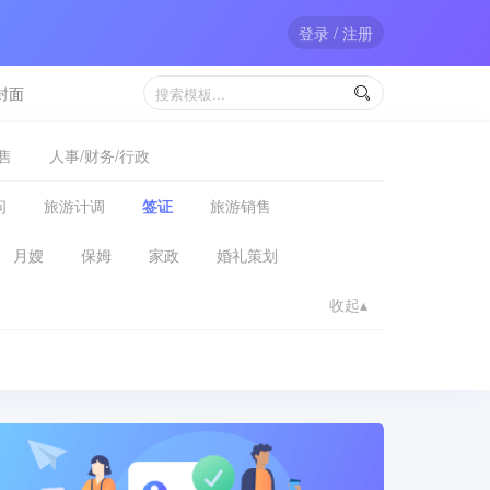
登录 / 注册
封面

售
人事/财务/行政
问
旅游计调
签证
旅游销售
月嫂
保姆
家政
婚礼策划
收起▴