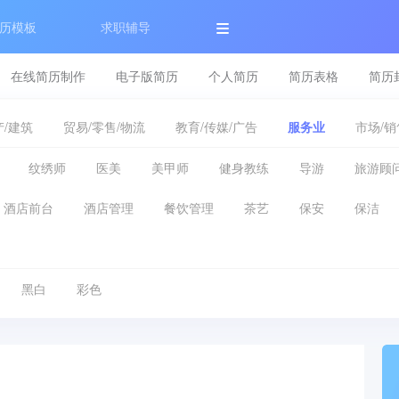
历模板
求职辅导
在线简历制作
电子版简历
个人简历
简历表格
简历
/建筑
贸易/零售/物流
教育/传媒/广告
服务业
市场/销
纹绣师
医美
美甲师
健身教练
导游
旅游顾
酒店前台
酒店管理
餐饮管理
茶艺
保安
保洁
黑白
彩色