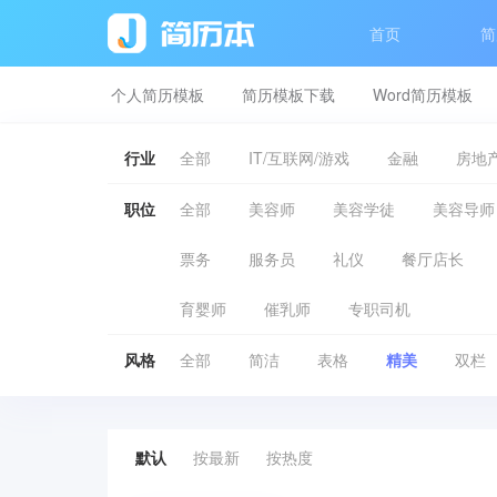
首页
简
个人简历模板
简历模板下载
Word简历模板
行业
全部
IT/互联网/游戏
金融
房地产
职位
全部
美容师
美容学徒
美容导师
票务
服务员
礼仪
餐厅店长
育婴师
催乳师
专职司机
风格
全部
简洁
表格
精美
双栏
默认
按最新
按热度