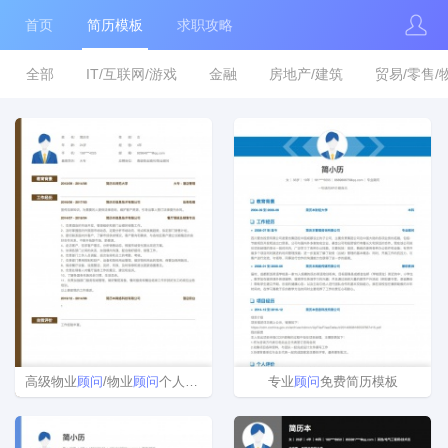
首页
简历模板
求职攻略
全部
IT/互联网/游戏
金融
房地产/建筑
贸易/零售/
高级物业
顾问
/物业
顾问
个人简历模板
专业
顾问
免费简历模板