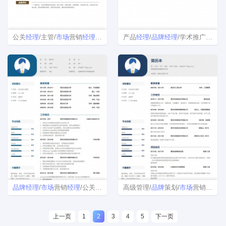
公关
经理
/主管/
市场
营销
经理
/
品牌
经理
产品
简历模板
经理
/
品牌
经理
/学术推广/
市场
品牌
经理
/
市场
营销
经理
/公关
经理
/主管简历模板
高级管理/
品牌
策划/
市场
营销
经理
简
上一页
1
2
3
4
5
下一页