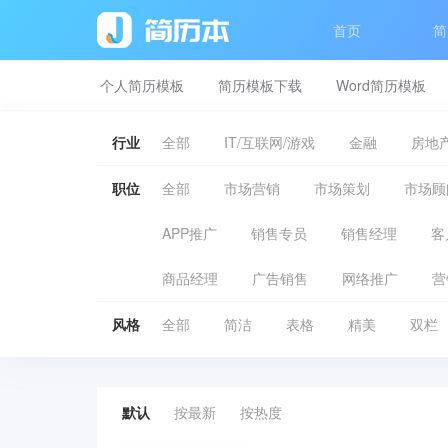
首页
简
个人简历模板
简历模板下载
Word简历模板
行业
全部
IT/互联网/游戏
金融
房地产
职位
全部
市场营销
市场策划
市场顾
APP推广
销售专员
销售经理
客
商品经理
广告销售
网络推广
营
风格
全部
简洁
表格
精美
双栏
默认
按最新
按热度