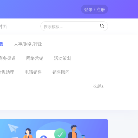
登录 / 注册
封面

售
人事/财务/行政
商务渠道
网络营销
活动策划
销售助理
电话销售
销售顾问
收起▴