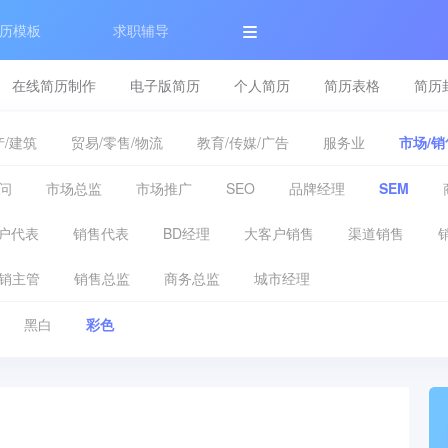
历模板
求职辅导
在线简历制作
电子版简历
个人简历
简历表格
简历
/建筑
贸易/零售/物流
教育/传媒/广告
服务业
市场/销
问
市场总监
市场推广
SEO
品牌经理
SEM
户代表
销售代表
BD经理
大客户销售
渠道销售
销主管
销售总监
商务总监
城市经理
黑白
彩色