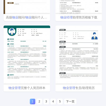
高级
物业
顾问/
物业
顾问个人简历模板
物业
经理
助理简历模板下载
物业
管理
完整个人简历样本
物业
管理
专员/助理简历
1
2
3
4
5
下一页