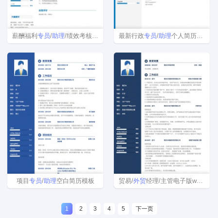
薪酬福利
专员
/
助理
/绩效考核
专员
/
助理
最新行政
简历模板
专员
/
助理
个人简历模板
项目
专员
/
助理
空白简历模板
贸易/
外贸
经理/主管电子版word简历模板
1
2
3
4
5
下一页