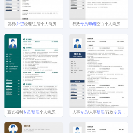
贸易/
外贸
经理/主管个人简历模板下载word格式
行政
专员
/
助理
空白个人简历模板
薪资福利
专员
/
助理
个人简历模板
人事
专员
/人事
助理
/行政
专员
/
助理