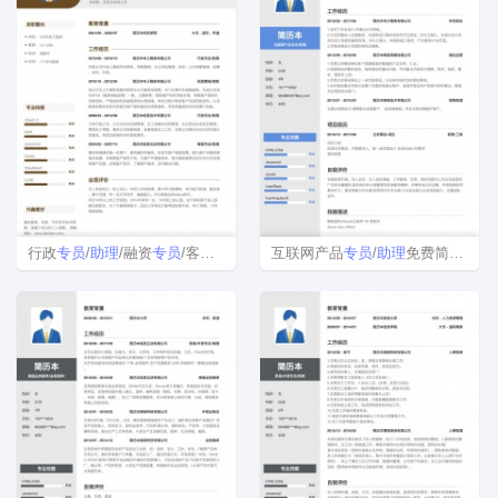
行政
专员
/
助理
/融资
专员
/客服
专员
/
助理
互联网产品
简历模板
专员
/
助理
免费简历模板