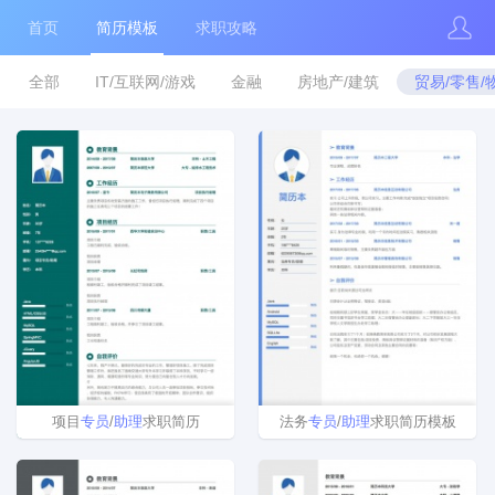
首页
简历模板
求职攻略
全部
IT/互联网/游戏
金融
房地产/建筑
贸易/零售/
项目
专员
/
助理
求职简历
法务
专员
/
助理
求职简历模板