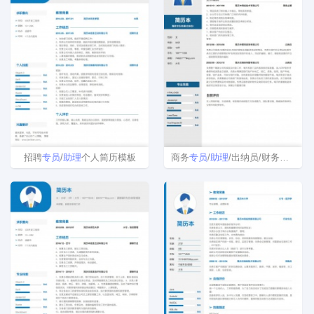
招聘
专员
/
助理
个人简历模板
商务
专员
/
助理
/出纳员/财务
助理
简