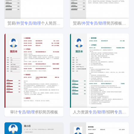
贸易/
外贸
专员
/
助理
个人简历电子版
贸易/
外贸
专员
/
助理
简历模板范文
审计
专员
/
助理
求职简历模板
人力资源
专员
/
助理
/招聘
专员
/
助理