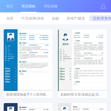
首页
简历模板
求职攻略
全部
IT/互联网/游戏
金融
房地产/建筑
贸易/零售/
股票/期货操盘
手
个人简历模板下载word格式
采购经理/主管/采购总监/
买
手
简历