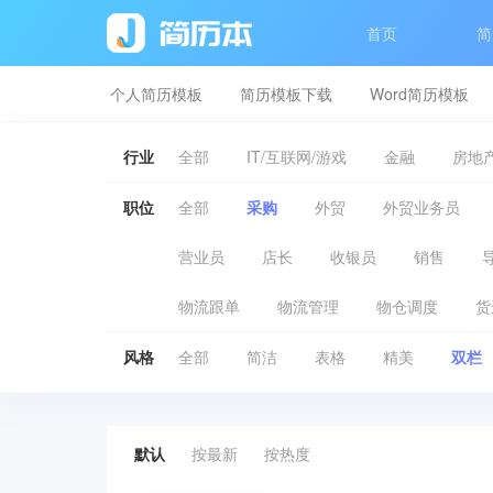
首页
简
个人简历模板
简历模板下载
Word简历模板
行业
全部
IT/互联网/游戏
金融
房地产
职位
全部
采购
外贸
外贸业务员
营业员
店长
收银员
销售
物流跟单
物流管理
物仓调度
货
风格
全部
简洁
表格
精美
双栏
默认
按最新
按热度