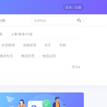
登录 / 注册
封面

售
人事/财务/行政
外贸助理
采购经理
买手
导购
物流专员
物流经理
物流运营
收起▴