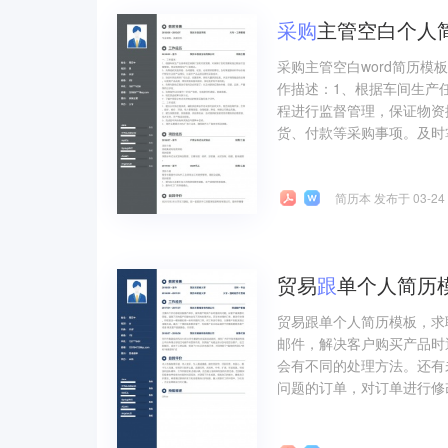
采购
主管空白个人简
采购主管空白word简历模
作描述：1、根据车间生产
程进行监督管理，保证物资
货、付款等采购事项。及时
简历本 发布于 03-24
贸易
跟
单个人简历
贸易跟单个人简历模板，求
邮件，解决客户购买产品时
会有不同的处理方法。还有
问题的订单，对订单进行修