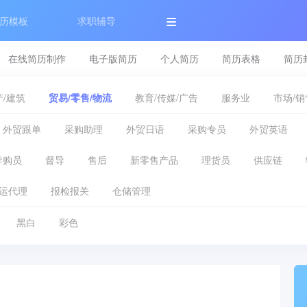
历模板
求职辅导
在线简历制作
电子版简历
个人简历
简历表格
简历
/建筑
贸易/零售/物流
教育/传媒/广告
服务业
市场/销
外贸跟单
采购助理
外贸日语
采购专员
外贸英语
导购员
督导
售后
新零售产品
理货员
供应链
运代理
报检报关
仓储管理
黑白
彩色