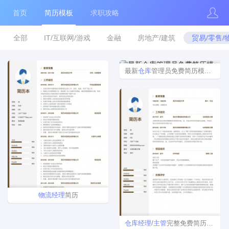
首页
简历模板
求职攻略
全部
IT/互联网/游戏
金融
房地产/建筑
贸易/零售/
最新
仓库
管理员免费简历模板下载
物流
经理
简历
仓库
经理
/
主管
完整免费简历模板下载