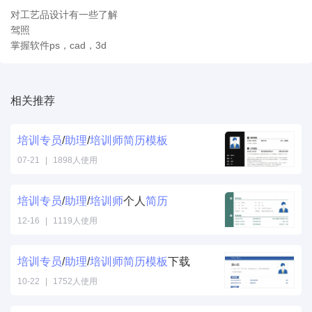
对工艺品设计有一些了解
驾照
掌握软件ps，cad，3d
相关推荐
培训
专员
/
助理
/
培训
师
简历
模板
07-21
|
1898人使用
培训
专员
/
助理
/
培训
师
个人
简历
12-16
|
1119人使用
培训
专员
/
助理
/
培训
师
简历
模板
下载
10-22
|
1752人使用