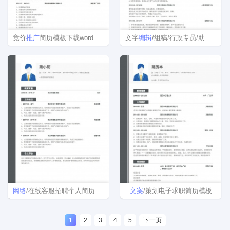
竞价
推广
简历模板下载word格式
文字
编辑
/组稿/行政专员/助理简历模板
网络
/在线客服招聘个人简历模板
文案
/策划电子求职简历模板
1
2
3
4
5
下一页