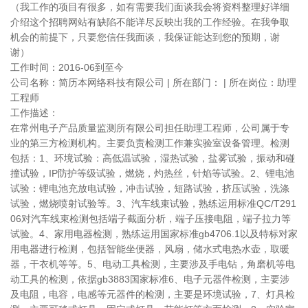
（我工作的项目有很多，如有需要我们面谈我会将资料整理好详细
介绍这个招聘网站有缺陷不能详尽反映出我的工作经验。在我争取
机会的前提下，只要您信任我面谈，我保证能达到您的预期，谢
谢）
工作时间：2016-06到至今
公司名称：简历本网络科技有限公司 | 所在部门： | 所在岗位：助理
工程师
工作描述：
在常州电子产品质量监测所有限公司担任助理工程师，公司属于专
业的第三方检测机构。主要负责检测工作兼实验室设备管理。检测
包括：1、环境试验：高低温试验，湿热试验，盐雾试验，振动和碰
撞试验，IP防护等级试验，燃烧，灼热丝，针焰等试验。2、锂电池
试验：锂电池充放电试验，冲击试验，短路试验，挤压试验，洗涤
试验，燃烧喷射试验等。3、汽车线束试验，熟练运用标准QC/T291
06对汽车线束检测包括端子截面分析，端子压接电阻，端子拉力等
试验。4、家用电器检测，熟练运用国家标准gb4706.1以及特标对家
用电器进行检测，包括智能坐便器，风扇，储水式电热水壶，取暖
器，干衣机等等。5、电动工具检测，主要涉及手电钻，角磨机等电
动工具的检测，依据gb3883国家标准6、电子元器件检测，主要涉
及电阻，电容，电感等元器件的检测，主要是环境试验，7、灯具检