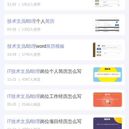
11-02
|
1912人使用
技术
文
员
/
助理
个人
简历
04-05
|
1333人使用
技术
文
员
/
助理
word
简历
模板
10-29
|
1740人使用
IT
技术
文
员
/
助理
岗位个人简历怎么写
11-22
|
4387人阅读
IT
技术
文
员
/
助理
岗位工作经历怎么写
05-25
|
2146人阅读
IT
技术
文
员
/
助理
岗位项目经历怎么写