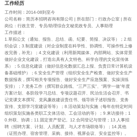
工作经历
工作时间：2014-08到至今
公司名称：简历本招聘咨询有限公司 | 所在部门：行政办公室 | 所在
岗位：行政主管、专员/助理综合文秘党政专员、人事助理
工作描述：
1.草拟公文（通知、报告、总结、函、纪要、简报、决议等）；2.组
织会议；3.制度建设（对企业制度在科学性、协调性、可操作性上修
改完善，补充）；4.文化建设（利用新闻媒体、内部网站、实体背景
做好企业文化建设，打造出具有人文特色、科学合理的文化宣传体
系）；5.信息化建设（做好信息化数据汇总上报、负责日常计算机设
备基础维护）；6.安全生产管理（组织安全生产检查、做好安全生产
数据报表，撰写相关专项报告、做好安全生产应急预案、实操演练
安排）；7.党务工作（撰写群众路线、“三严三实”、“两学一做”年度
方案计划、各阶段学习总结、专项议题召开、民治生活会召开、书
记党课文本撰写、党风廉政建设责任书、领导班子述职报告、党务
宣传、支部学习室建设等等）；8.活动策划与实施（每年在特定时间
组织策划实施各类职工文体活动、工会活动的等）；9.来访接待；1
0.外联、协调；11.固定资产登记。12.合同登记与管理；13.人事招
聘（招聘方案、计划、人员配置、与人才市场联络等）；14.其他
（证照办理、宿舍管理、采购、接待、视屏会议、安全监控等）。