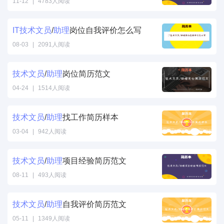
11-12
|
4783人阅读
IT
技术
文
员
/
助理
岗位自我评价怎么写
08-03
|
2091人阅读
技术
文
员
/
助理
岗位简历范文
04-24
|
1514人阅读
技术
文
员
/
助理
找工作简历样本
03-04
|
942人阅读
技术
文
员
/
助理
项目经验简历范文
08-11
|
493人阅读
技术
文
员
/
助理
自我评价简历范文
05-11
|
1349人阅读