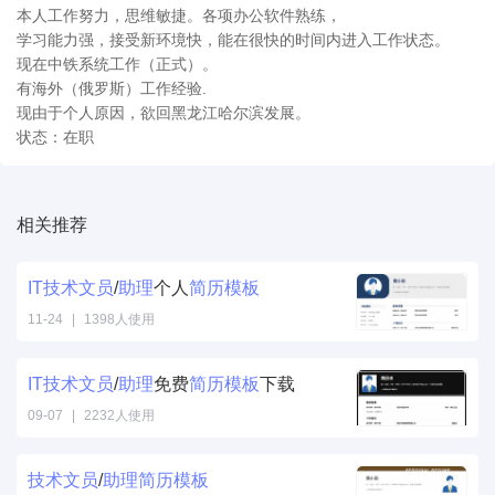
本人工作努力，思维敏捷。各项办公软件熟练，
学习能力强，接受新环境快，能在很快的时间内进入工作状态。
现在中铁系统工作（正式）。
有海外（俄罗斯）工作经验.
现由于个人原因，欲回黑龙江哈尔滨发展。
状态：在职
相关推荐
IT
技术
文
员
/
助理
个人
简历
模板
11-24
|
1398人使用
IT
技术
文
员
/
助理
免费
简历
模板
下载
09-07
|
2232人使用
技术
文
员
/
助理
简历
模板