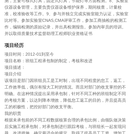
测，主要可移式灯具，固定式灯具，节能灯等方面检测。8、实验室
仪器设备管理，主要负责仪器设备维护保养，期间核查，计量校
准，校准验收等工作。9、参与并独立完成实验室能力认证，实验室
比对等。参加实验室CNAS,CMA评审工作，参加工商抽检的检测工
作，编辑检测的原始记录，并出具检测报告。参加内审员的培训。
并以取得质量技术监督助理工程师职业资格证书
项目经历
项目时间：2012-01到至今
项目名称：班组工程承包制的制定，考核和改进
项目描述：
项目介绍
该项目是部门因班组员工是工时制，出现不同程度的怠工，返工，
工作效率低，偶尔有报大工时的情况。而且对部门的收支掌控的不
明确。在这种情况提出采用承包制，针对不同工种的班组制定不同
的考核方案，以达到降本增效，降低怠工返工的目的，并且提高员
工的积极性，把控好部门的收支平衡。
我的职责
根据未承包前的不同工程数据核算合理的承包比例，由领队做决策
后实施工程承包制，对承包制进行跟踪考核，与班组长一起发现问
题，改进措施，确定最适合的规定。取得了提高员工工资，增加工