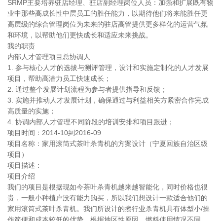
SRMP主要培养驻店经理、驻店副经理岗位人员：加强和扩展既有物
业中那些高成长性中层员工的胜任能力，以期待他们将来能胜任更
高层级的综合管理岗位为未来的驻店高管提供更多样化的运营气氛
和环境，以帮助他们更快成长和适应未来挑战。
我的职责
内部人才管理项目总协调人
1. 参与核心人才的选拔与测评管理，设计和实施定制化的人才发展
项目，帮助高潜力员工快速成长；
2. 通过整个发展计划流程为参与者提供指导和反馈；
3. 实施并推动人才发展计划，确保通过与利益相关方紧密合作完成
高质量的实施；
4. 协调内部人才管理不同阶段的培训安排和项目跟进；
项目时间：2014-10到2016-09
项目名称：家用滚筒式茶叶杀青机的方案设计（宁夏回族自治区级
项目）
项目描述：
项目介绍
我们的项目是根据现如今茶叶杀青机越来越智能化，同时价格也很
贵，一般小种植户没有能力购买，所以我们想设计一款适合他们的
家用滚筒式茶叶杀青机。我们所设计的擦行业杀青机具有体型小/操
作简便和成本较低的优势。根据地区性原因，燃料使用情况不同，