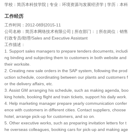
学校：简历本科技学院 | 专业：环境资源与发展经济学 | 学历：本科
工作经历
工作时间：2012-08到2015-11
公司名称：简历本网络技术有限公司 | 所在部门： | 所在岗位：销售
行政专员/助理/Sales and Executive Assistant
工作描述：
1. Support sales managers to prepare tenders documents, includi
ng binding and subjecting them to customers in both website and
their worksite.
2. Creating new sale orders in the SAP system, following the prod
uction schedule, coordinating between our plants and customers f
or the delivery affairs, etc.
3. Assist GM arranging his schedule, such as making agenda, boo
king hotels, booking flight and train tickets, support his daily work.
4. Help marketing manager prepare yearly communication confer
ence with customers in different cities. Contact suppliers, choose
hotel, arrange pick-up for customers, and so on.
5. Other executive works, such as preparing invitation letters for t
he overseas colleagues, booking cars for pick-up and making age