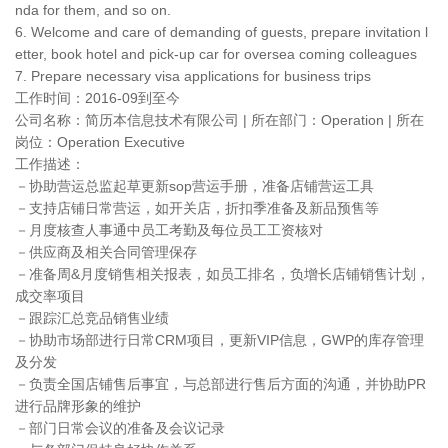
nda for them, and so on.
6. Welcome and care of demanding of guests, prepare invitation l
etter, book hotel and pick-up car for oversea coming colleagues
7. Prepare necessary visa applications for business trips
工作时间：2016-09到至今
公司名称：简历本信息技术有限公司 | 所在部门：Operation | 所在
岗位：Operation Executive
工作描述：
－协助营运总监起草更新sop营运手册，准备店铺营运工具
－支持店铺日常营运，如开关店，折扣季准备及新品预售等
－月度核查人事通中员工考勤及每位员工工资核对
－供应商及相关合同管理保存
－准备周&月度销售相关报表，如员工排名，负增长店铺销售计划，
成交率项目
－跟踪汇总竞品销售业绩
－协助市场部进行日常CRM项目，更新VIP信息，GWP的库存管理
及分发
－负责全国店铺售后事宜，与总部进行售后方面的沟通，并协助PR
进行品牌形象的维护
－部门日常会议的准备及会议记录