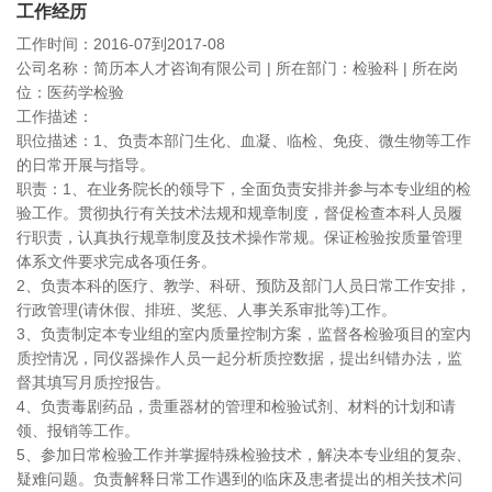
工作经历
工作时间：2016-07到2017-08
公司名称：简历本人才咨询有限公司 | 所在部门：检验科 | 所在岗
位：医药学检验
工作描述：
职位描述：1、负责本部门生化、血凝、临检、免疫、微生物等工作
的日常开展与指导。
职责：1、在业务院长的领导下，全面负责安排并参与本专业组的检
验工作。贯彻执行有关技术法规和规章制度，督促检查本科人员履
行职责，认真执行规章制度及技术操作常规。保证检验按质量管理
体系文件要求完成各项任务。
2、负责本科的医疗、教学、科研、预防及部门人员日常工作安排，
行政管理(请休假、排班、奖惩、人事关系审批等)工作。
3、负责制定本专业组的室内质量控制方案，监督各检验项目的室内
质控情况，同仪器操作人员一起分析质控数据，提出纠错办法，监
督其填写月质控报告。
4、负责毒剧药品，贵重器材的管理和检验试剂、材料的计划和请
领、报销等工作。
5、参加日常检验工作并掌握特殊检验技术，解决本专业组的复杂、
疑难问题。负责解释日常工作遇到的临床及患者提出的相关技术问