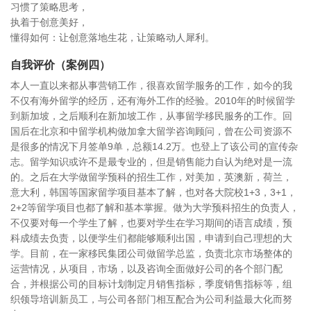
习惯了策略思考，
执着于创意美好，
懂得如何：让创意落地生花，让策略动人犀利。
自我评价（案例四）
本人一直以来都从事营销工作，很喜欢留学服务的工作，如今的我
不仅有海外留学的经历，还有海外工作的经验。2010年的时候留学
到新加坡，之后顺利在新加坡工作，从事留学移民服务的工作。回
国后在北京和中留学机构做加拿大留学咨询顾问，曾在公司资源不
是很多的情况下月签单9单，总额14.2万。也登上了该公司的宣传杂
志。留学知识或许不是最专业的，但是销售能力自认为绝对是一流
的。之后在大学做留学预科的招生工作，对美加，英澳新，荷兰，
意大利，韩国等国家留学项目基本了解，也对各大院校1+3，3+1，
2+2等留学项目也都了解和基本掌握。做为大学预科招生的负责人，
不仅要对每一个学生了解，也要对学生在学习期间的语言成绩，预
科成绩去负责，以便学生们都能够顺利出国，申请到自己理想的大
学。目前，在一家移民集团公司做留学总监，负责北京市场整体的
运营情况，从项目，市场，以及咨询全面做好公司的各个部门配
合，并根据公司的目标计划制定月销售指标，季度销售指标等，组
织领导培训新员工，与公司各部门相互配合为公司利益最大化而努