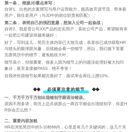
第一条， 根据JD重点来写；
自评1、出色的文案撰写与用户运营能力，能高效开源节流，带来新
用户，留住老用户（与JD中的岗位职责相匹配）；
第二条， 表明自己的强烈意愿，想加入公司一起奋战；
自评2、我是贵公司XX产品的忠实用户，喜欢公司产品，希望能有幸
一起把公司建设得越来越好；
好了，写到这儿，简历主体内容已大致完成，恭喜你已成功获取HR
与猎头的眼球跟兴趣，后续她会看一些细节，所以，我们接下里要
完善简历中的细节，避免粗枝大叶。
细节虽小，但很重要。很多人因为细节上的问题没处理好被大扣印
象分，甚至直接被PASS，绝不夸张！
自我评价跟细节如果都完善好了，面试率会再往上蹭10%。
◆◆
◆◆
必须要注意的细节
一、千万千万千万别出现错别字跟语法错误。
原因不用多讲，简历上总共就那么一两百字都会出现错别字，你是H
R你会怎么想？
二、重要内容加粗
HR在浏览简历中的3-10秒钟内，心里是有几个关键词的，这几个关