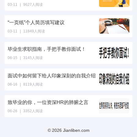
03-11
|
9627人阅读
“一页纸”个人简历填写建议
03-11
|
11849人阅读
毕业生求职指南，手把手教你面试！
06-15
|
3145人阅读
面试中如何留下给人印象深刻的自我介绍
06-16
|
8119人阅读
致毕业的你，一位资深HR的肺腑之言
06-26
|
3352人阅读
© 2026 Jianliben.com