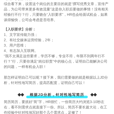
综合看下来，设置这个岗位的主要目的就是“撰写优秀文章，宣传产
品，为公司带来更多有效流量”这是你入职后要做的事情！没有相关
经验行不行？行，只要吻合“入职要求”，HR也会给面试机会，如果
谈得愉快，公司会考虑是否培养。
【入职要求】分析：
1、文字宣传能力强；
2、有社交媒体运营经验，2年；
3、用户思维；
4、有志加入互联网。
“我不太满足这些要求，学历不够，专业不符，年限不到两年行不
行？”行，只要你满足“岗位职责”中的核心点，证明自己能解决公司
的问题，一样有机会入职！
那怎样证明自己可以呢？
接下来，我们需要做的就是根据以上JD分
析，针对性地写简历，提高匹配度，证明自己可以！
◆◆
◆◆
根据JD分析，针对性地写简历
简历简历，要抓好“简”字，HR很忙，一份简历大约浏览3-10秒左
右，看不到需求点就直接下一份。所以，简历不要长篇大论，在工
作经验中针对性地写好那个几个需求点，足够了！