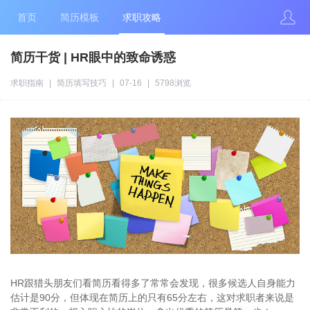
首页
简历模板
求职攻略
简历干货 | HR眼中的致命诱惑
求职指南
|
简历填写技巧
|
07-16
|
5798浏览
HR跟猎头朋友们看简历看得多了常常会发现，很多候选人自身能力
估计是90分，但体现在简历上的只有65分左右，这对求职者来说是