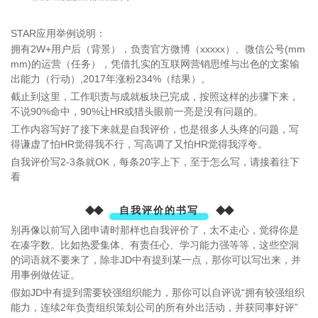
STAR应用举例说明：
拥有2W+用户后（背景），负责官方微博（xxxxx）、微信公号(mm
mm)的运营（任务），凭借扎实的互联网营销思维与出色的文案输
出能力（行动）,2017年涨粉234%（结果）。
截止到这里，工作职责与成就板块已完成，按照这样的步骤下来，
不说90%命中，90%让HR或猎头眼前一亮是没有问题的。
工作内容写好了接下来就是自我评价，也是很多人头疼的问题，写
得谦虚了怕HR觉得我不行，写高调了又怕HR觉得我浮夸。
自我评价写2-3条就OK，每条20字上下，至于怎么写，请接着往下
看
◆◆
◆◆
自我评价的书写
别再像以前写入团申请时那样也自我评价了，太不走心，觉得你是
在凑字数。比如热爱集体、有责任心、学习能力强等等，这些空洞
的词语就不要来了，除非JD中有提到某一点，那你可以写出来，并
用事例做佐证。
假如JD中有提到需要较强组织能力，那你可以自评说“拥有较强组织
能力，连续2年负责组织策划公司的所有外出活动，并获同事好评”