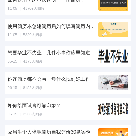
11-05
|
41703人阅读
使用简历本创建简历后如何填写简历内容？
11-05
|
5839人阅读
想要毕业不失业，几件小事你该早知道
06-15
|
4273人阅读
你连简历都不会写，凭什么找到好工作
06-15
|
8152人阅读
如何给面试官可靠印象？
06-15
|
3563人阅读
应届生个人求职简历自我评价30条案例