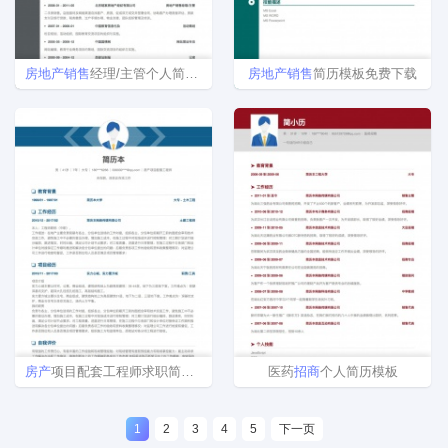
房地产
销售
经理/主管个人简历模板下载
房地产
销售
简历模板免费下载
房产
项目配套工程师求职简历模版
医药
招商
个人简历模板
1
2
3
4
5
下一页