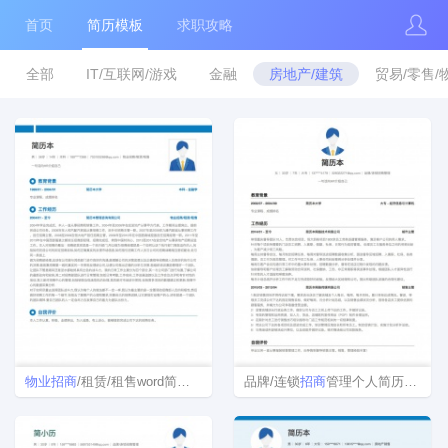
首页
简历模板
求职攻略
全部
IT/互联网/游戏
金融
房地产/建筑
贸易/零售/
物业
招商
/租赁/租售word简历模板
品牌/连锁
招商
管理个人简历模板下载