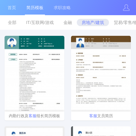
首页
简历模板
求职攻略
全部
IT/互联网/游戏
金融
房地产/建筑
贸易/零售/
内勤行政及
客
服
组长简历模板
客
服
文员简历