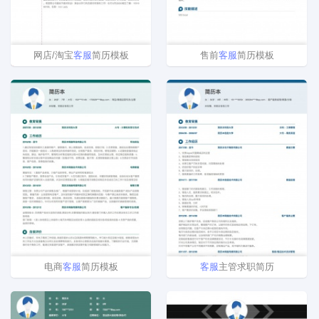
网店/淘宝
客
服
简历模板
售前
客
服
简历模板
电商
客
服
简历模板
客
服
主管求职简历