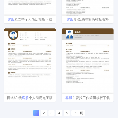
客
服
及支持个人简历模板下载
客
服
专员/助理简历模板表格
网络/在线
客
服
个人简历电子版
客
服
主管找工作简历模板下载
1
2
3
4
5
下一页