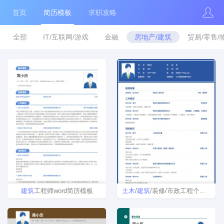
首页
简历模板
求职攻略
全部
IT/互联网/游戏
金融
房地产/建筑
贸易/零售/
建筑
工程师word简历模板
土木
/
建筑
/装修/市政工程个人简历模板Word格式