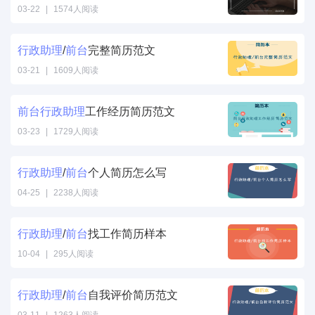
03-22
|
1574人阅读
行政
助理
/
前台
完整简历范文
03-21
|
1609人阅读
前台
行政
助理
工作经历简历范文
03-23
|
1729人阅读
行政
助理
/
前台
个人简历怎么写
04-25
|
2238人阅读
行政
助理
/
前台
找工作简历样本
10-04
|
295人阅读
行政
助理
/
前台
自我评价简历范文