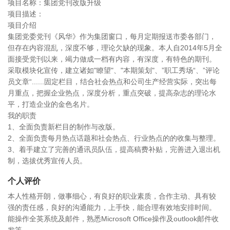
项目名称：集团党刊改版升级
项目描述：
项目介绍
集团党委党刊《风华》作为集团窗口，每月定期报送市委各部门，
但存在内容混乱，深度不够，理论欠缺的现象。本人自2014年5月全
面接受党刊以来，竭力做成一档有内容，有深度，有特色的期刊。
采取模块化宣传，建立诸如"瞭望"、"本期策划"、”职工秀场“、”评论
员文章“......固定栏目，结合社会热点和公司生产经营实际，突出每
月重点，把握企业热点，深度分析，重点突破，提高杂志的理论水
平，打造企业的金色名片。
我的职责
1、全面负责新栏目的制作与改版。
2、全面负责每月热点话题和社会热点、行业热点的的收集与整理。
3、着手建立了完善的通讯员队伍，提高稿费补贴，完善进入退出机
制，选拔优秀宣传人员。
个人评价
本人性格开朗，做事细心，有良好的职业素质，合作主动、具有较
强的责任感，良好的沟通能力，上手快，能合理有效地安排时间。
能操作全英系统及邮件，熟悉Microsoft Office操作及outlook邮件收