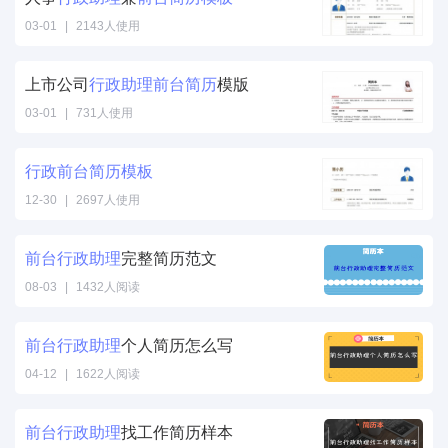
03-01
|
2143人使用
上市公司
行政
助理
前台
简历
模版
03-01
|
731人使用
行政
前台
简历
模板
12-30
|
2697人使用
前台
行政
助理
完整简历范文
08-03
|
1432人阅读
前台
行政
助理
个人简历怎么写
04-12
|
1622人阅读
前台
行政
助理
找工作简历样本