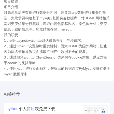
项目描述：
项目介绍
对高通量测序数据进行数据分析时，需要对snp数据进行相关性筛
选，为此需要构建基于mysql的基因突变数据库，对HGMD网站相关
基因突变信息进行爬取，爬取内容包括基因名，染色体坐标，突变
信息，致病信息等。爬取结果存储于mysql。
我的职责
1，采用asyncio+aiohttp以达成高并发，异步请求。
2，通过timeout设置超时重发机制，因为HGMD为国外网站，防止
因为网络卡顿导致页面抓取不到产生数据不全的现象。
3，通过继承aiohttp.ClientSession类来保存cookie对象，以应对基
于cookie的反扒策略
4，使用xpath进行页面解析，解析出的数据通过PyMysql模块存储于
mysql数据库中
相关推荐
python
个人
简历
表免费下载