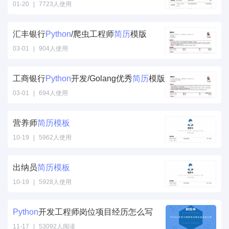
01-20
|
7723人使用
汇丰银行
Python
/爬虫工程师
简历
模版
03-01
|
904人使用
工商银行
Python
开发/Golang优秀
简历
模版
03-01
|
694人使用
营养师
简历
模板
10-19
|
5962人使用
出纳员
简历
模板
10-19
|
5928人使用
Python
开发工程师岗位项目经历怎么写
11-17
|
53092人阅读