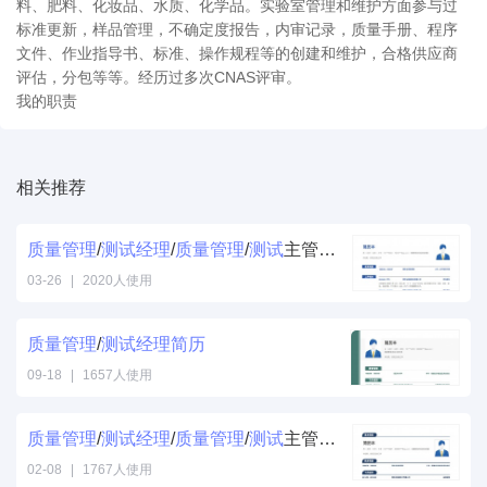
料、肥料、化妆品、水质、化学品。实验室管理和维护方面参与过
标准更新，样品管理，不确定度报告，内审记录，质量手册、程序
文件、作业指导书、标准、操作规程等的创建和维护，合格供应商
评估，分包等等。经历过多次CNAS评审。
我的职责
相关推荐
质量
管理
/
测试
经理
/
质量
管理
/
测试
主管
简历
模板
03-26
|
2020人使用
质量
管理
/
测试
经理
简历
09-18
|
1657人使用
质量
管理
/
测试
经理
/
质量
管理
/
测试
主管个人
简历
模板
02-08
|
1767人使用