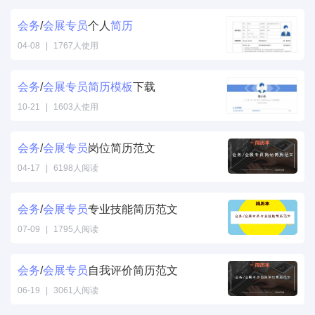
会务
/
会展
专员
个人
简历
04-08
|
1767人使用
会务
/
会展
专员
简历
模板
下载
10-21
|
1603人使用
会务
/
会展
专员
岗位简历范文
04-17
|
6198人阅读
会务
/
会展
专员
专业技能简历范文
07-09
|
1795人阅读
会务
/
会展
专员
自我评价简历范文
06-19
|
3061人阅读