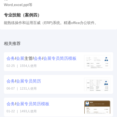
Word,excel,ppt等
专业技能（案例四）
能熟练操作和运用百威（ERP)系统。精通office办公软件。
相关推荐
会务
/
会展
主管/
会务
/
会展
专员
简历
模板
02-25
|
1554人使用
会务
/
会展
专员
简历
06-07
|
1231人使用
会务
/
会展
专员
简历
模板
01-22
|
1493人使用