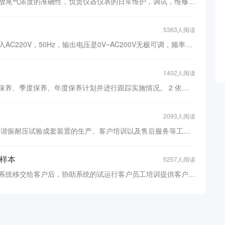
对环境监测设备进行维护，确保检测排放尾气浓度的准确性，负责仪器仪表的日常维护，调试，维修，独立完成各种仪器数据的记录和整理，配合销售人员针对客服的技术培训，现场技术方案的讲解，配合环保部门对环境进行有效的监管。
5363人阅读
为公司成功开发出变频电源，要求是输入AC220V，50Hz，输出电压是0V~AC200V无极可调，频率是20Hz~300Hz（频率步进0.1Hz，数字控制）。用于接地阻抗测试仪和串联谐振耐压试验成套装置...
1402人阅读
在LCM部门设备技术1 实施周保养、月保养、季度保养、年度保养计划并进行跟踪实施情况。 2 依新产品生产要求，合理规划新设备，并主导设备的安装，调试与验收工作。3 跟进并保持备品备件的库存尤其是重要设备的备品备件的库存。4 负责对车间的设备每日巡访，掌握设备状态，按月提出维修计划。
2093人阅读
离职时担任车间主任一职,负责变频串联谐振耐压试验成套装置的生产、客户培训以及售后服务等工作。能够独立完成对主变、交联电缆、发电机、GIS等高压试品的绝缘测试。 在工作过程中，积累了丰富的工作经验，对电厂等供电企业的一次二次试验以及各种保护都有一定的了解。 通过这份工作，完成了由普通员工到技术人员的转变。工作之余，学习了KeilC,ProtelDXP,Quartus5.0等EDA
样本
5257人阅读
设备的安装、调试及验收测试物料处理系统移交给客户后，协助系统的试运行客户员工培训提供客户支持，预防性维护，远程/现场调整维护及系统操作等方面服务负责项目调整操作负责备件销售负责现有客户系统的升级，更新及改造业务销售