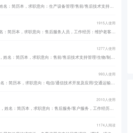
售后服务工程师简历模板，基本信息，姓名：简历本，求职意向：生产设备管理/售前/售后技术支持工程师/半导体技术，工作经历：1.主要负责公司设备安装调试2.与客户的沟通，妥善处理设备异常情况。3.异常设备分析，及时处理，给予反馈并改善4.设备PM以及指导...
1915人使用
售后服务人员简历模板，基本信息，姓名：简历本，求职意向：售后服务人员，工作经历：维护老客户保单整理理赔...
1277人使用
彩电售后服务经理简历模板，基本信息，姓名：简历本，求职意向：售前/售后技术支持管理/生物/制药/医疗器械，工作经历：1.区域内海尔彩电品牌所有产品的第一美誉度负责；2.对各产品线在当地的服务网络质量及服务能力负责；3.社会关系平台的搭建和维护：负责当地区域消协、12315、技术监督局、媒体等社会关系的沟通、走访；4.对营销团队的支持：①、客户、用户不良品的及时鉴定、处理；②、当地营销活动的配合....
993人使用
售前/售后服务简历模板，基本信息，姓名：简历本，求职意向：电信/通信技术开发及应用/交通运输服务/物流/仓储/互联网产品/运营管理/保险，工作经历：广州佛山派送部工作，主要工作是营运系统货物数据导出与整理，货物出入库，与出发营业部沟通配合完成工作，货物系统物流信息更改受理等。...
2010人使用
售后服务/客户服务简历模板，基本信息，姓名：简历本，求职意向：售后服务/客户服务，工作经历：在该公司主要负责汽车保养和保险理赔专属服务顾问工作。主要工作内容有:1.车辆维修保养预约跟进，保养车辆到店后接待维修，售后维修跟踪服务；2.事故车到店后车辆的接待及赔资料收集；3.车辆报价定损和维修进度反馈客户；4.车辆修好后，索赔资料交付结案。5.整理每天、每月事故车报表...
1174人阅读