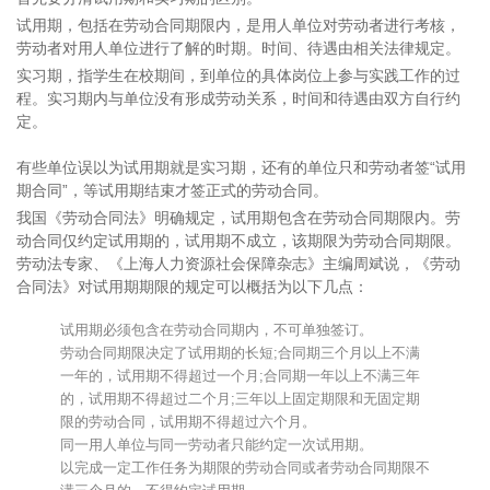
试用期，包括在劳动合同期限内，是用人单位对劳动者进行考核，
劳动者对用人单位进行了解的时期。时间、待遇由相关法律规定。
实习期，指学生在校期间，到单位的具体岗位上参与实践工作的过
程。实习期内与单位没有形成劳动关系，时间和待遇由双方自行约
定。
有些单位误以为试用期就是实习期，还有的单位只和劳动者签“试用
期合同”，等试用期结束才签正式的劳动合同。
我国《劳动合同法》明确规定，试用期包含在劳动合同期限内。劳
动合同仅约定试用期的，试用期不成立，该期限为劳动合同期限。
劳动法专家、《上海人力资源社会保障杂志》主编周斌说，《劳动
合同法》对试用期期限的规定可以概括为以下几点：
试用期必须包含在劳动合同期内，不可单独签订。
劳动合同期限决定了试用期的长短;合同期三个月以上不满
一年的，试用期不得超过一个月;合同期一年以上不满三年
的，试用期不得超过二个月;三年以上固定期限和无固定期
限的劳动合同，试用期不得超过六个月。
同一用人单位与同一劳动者只能约定一次试用期。
以完成一定工作任务为期限的劳动合同或者劳动合同期限不