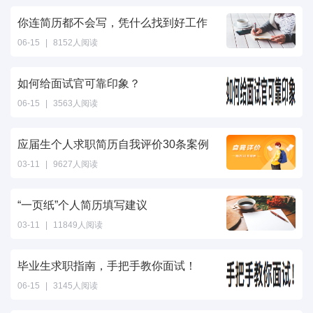
你连简历都不会写，凭什么找到好工作
06-15
|
8152人阅读
如何给面试官可靠印象？
06-15
|
3563人阅读
应届生个人求职简历自我评价30条案例
03-11
|
9627人阅读
“一页纸”个人简历填写建议
03-11
|
11849人阅读
毕业生求职指南，手把手教你面试！
06-15
|
3145人阅读