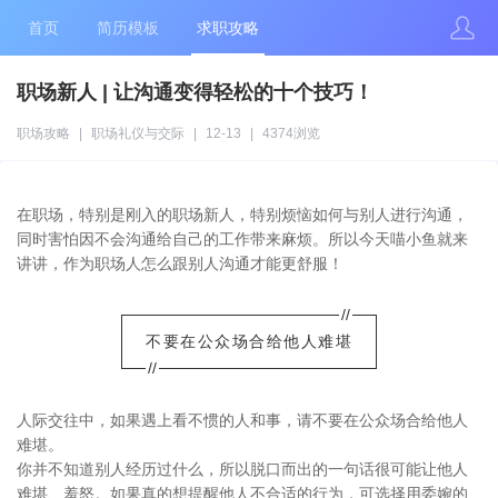
首页
简历模板
求职攻略
职场新人 | 让沟通变得轻松的十个技巧！
职场攻略
|
职场礼仪与交际
|
12-13
|
4374浏览
在职场，特别是刚入的职场新人，特别烦恼如何与别人进行沟通，
同时害怕因不会沟通给自己的工作带来麻烦。所以今天喵小鱼就来
讲讲，作为职场人怎么跟别人沟通才能更舒服！
//
不要在公众场合给他人难堪
//
人际交往中，如果遇上看不惯的人和事，请不要在公众场合给他人
难堪。
你并不知道别人经历过什么，所以脱口而出的一句话很可能让他人
难堪、羞怒。如果真的想提醒他人不合适的行为，可选择用委婉的