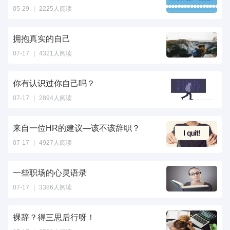
05-29
|
2225人阅读
拥抱真实的自己
07-17
|
4321人阅读
你有认识过你自己吗？
07-17
|
2894人阅读
来自一位HR的建议—该不该辞职？
07-17
|
4927人阅读
一些职场的心灵语录
07-17
|
3386人阅读
裸辞？得三思后行呀！