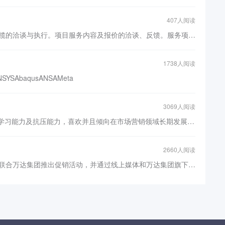
407人阅读
接待、执行客户业务咨询，客户业务承揽的洽谈与执行。项目服务内容及报价的洽谈、反馈。服务项目与内容拓展。收集、整理客户相关需求信息。业务结束后客户相关事宜的沟通、协调，总结、分析业务执行情况。分析、建议业务执行过程中不足之处的改进方案。对接设计易拉宝、kv板、把控文案公众号文章质量、话题；对接客户的bbs、论坛文章发布；把控广告位上线
1738人阅读
ANSYSAbaqusANSAMeta
3069人阅读
● 对上下的工作衔接有处理能力，快速学习能力及抗压能力，喜欢并且倾向在市场营销领域长期发展。 ● 有良好的软文撰写能力，英语能力良好通过GET6，可以快速浏览英语文件，计算机OFFICE熟练,会PS。有微信公众号运营经验。 ● 性格外向，执行力强，表达能力与沟通能力俱佳，做事情喜欢有目标有计划性，有较强的团队协作精神。
2660人阅读
项目介绍绫致时装集团在时装行业淡季联合万达集团推出促销活动，并通过线上媒体和万达集团旗下飞凡app传播活动信息。我的职责1. 负责相关公关稿件、新闻稿件的撰写； 2. 负责媒体沟通联络，协调稿件发布时间； 3. 进行相关报表的汇总整理。