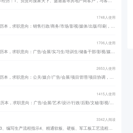
AE简历模板下载，求职意向：AE，工作经历：1、负责对接家天下、盛迪嘉等房地产商客户，与客户进行沟通、提案、收款等工作2、根据客户要求制定策略、协调小组内部资源、合理分派工作并监督进程，完成工作任务
1748人使用
客户ae简历模板，基本信息，姓名：简历本，求职意向：销售行政/商务/市场/影视/媒体/出版/印刷，工作经历：1.拓展客户，完成交易2.客户项目执行3.交片成单...
1706人使用
ae专员简历模板，基本信息，姓名：简历本，求职意向：广告/会展/实习生/培训生/储备干部/影视/媒体/出版/印刷，工作经历：负责跟进客户，与客户进行谈判、联络、提案、收款等；以及供应商选择，制定策略、协调资源、分派工作、监督进程。...
2653人使用
广告ae简历模板，基本信息，姓名：简历本，求职意向：公关/媒介/广告/会展/项目管理/项目协调，工作经历：1.为客户提供行业媒体计划方案，并监督执行。2.与客户进行专业的沟通，维系良好的客户关系。3.将客户诉求向公司各部门传达、沟通、执行，达成客户设计要求。4.负责美陈部门的客户对接工作，沟通签订合同、敲定设计方案、督促现场施工进度按时完成验收。合作客户：香格里拉【赣州】/享海1777【惠东】/蓝湾半岛【赣州】/龙华九方【深圳】/九方购物中心【成都】...
1415人使用
AE策划简历模板，基本信息，姓名：简历本，求职意向：广告/会展/艺术/设计/行政/后勤/文秘/影视/媒体/出版/印刷，工作经历：广告文案撰写活动策划文案执行...
3342人阅读
1、审核客户资料2、制作生产所需资料3、编写生产流程指示4、精通软板、硬板、军工板工艺流程，精通工程资料制作、熟悉layout流程5、使用软件genesis、cam350、autocad、ad、pads