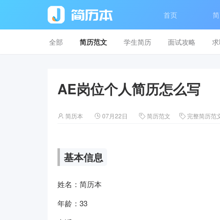
首页
简
全部
简历范文
学生简历
面试攻略
求
AE岗位个人简历怎么写
简历本
07月22日
简历范文
完整简历范




基本信息
姓名：简历本
年龄：33