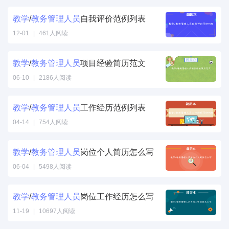
教学
/
教务
管理
人员
自我评价范例列表
12-01
|
461人阅读
教学
/
教务
管理
人员
项目经验简历范文
06-10
|
2186人阅读
教学
/
教务
管理
人员
工作经历范例列表
04-14
|
754人阅读
教学
/
教务
管理
人员
岗位个人简历怎么写
06-04
|
5498人阅读
教学
/
教务
管理
人员
岗位工作经历怎么写
11-19
|
10697人阅读