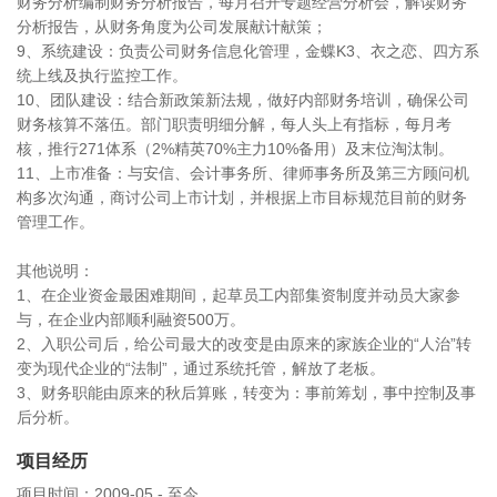
财务分析编制财务分析报告，每月召开专题经营分析会，解读财务
分析报告，从财务角度为公司发展献计献策；
9、系统建设：负责公司财务信息化管理，金蝶K3、衣之恋、四方系
统上线及执行监控工作。
10、团队建设：结合新政策新法规，做好内部财务培训，确保公司
财务核算不落伍。部门职责明细分解，每人头上有指标，每月考
核，推行271体系（2%精英70%主力10%备用）及末位淘汰制。
11、上市准备：与安信、会计事务所、律师事务所及第三方顾问机
构多次沟通，商讨公司上市计划，并根据上市目标规范目前的财务
管理工作。
其他说明：
1、在企业资金最困难期间，起草员工内部集资制度并动员大家参
与，在企业内部顺利融资500万。
2、入职公司后，给公司最大的改变是由原来的家族企业的“人治”转
变为现代企业的“法制”，通过系统托管，解放了老板。
3、财务职能由原来的秋后算账，转变为：事前筹划，事中控制及事
后分析。
项目经历
项目时间：2009-05 - 至今