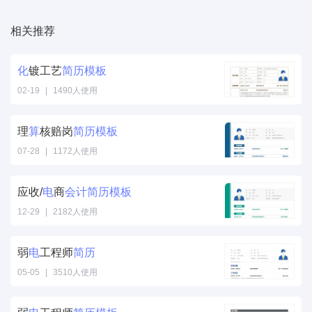
相关推荐
化
镀工艺
简历
模板
02-19
|
1490人使用
理
算
核赔岗
简历
模板
07-28
|
1172人使用
应收/
电
商
会计
简历
模板
12-29
|
2182人使用
弱
电
工程师
简历
05-05
|
3510人使用