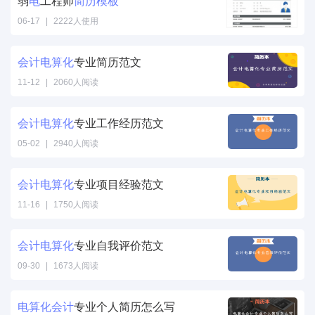
弱
电
工程师
简历
模板
06-17
|
2222人使用
会计
电
算
化
专业简历范文
11-12
|
2060人阅读
会计
电
算
化
专业工作经历范文
05-02
|
2940人阅读
会计
电
算
化
专业项目经验范文
11-16
|
1750人阅读
会计
电
算
化
专业自我评价范文
09-30
|
1673人阅读
电
算
化
会计
专业个人简历怎么写