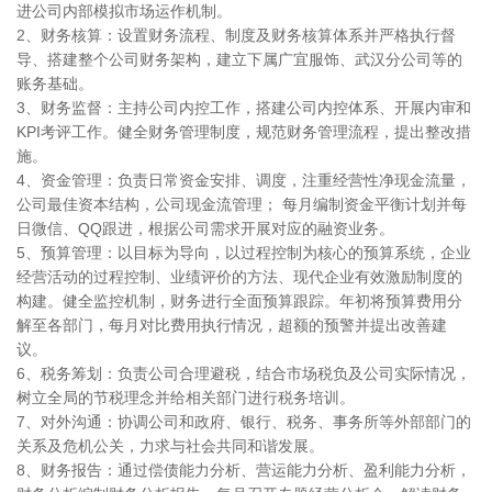
进公司内部模拟市场运作机制。
2、财务核算：设置财务流程、制度及财务核算体系并严格执行督
导、搭建整个公司财务架构，建立下属广宜服饰、武汉分公司等的
账务基础。
3、财务监督：主持公司内控工作，搭建公司内控体系、开展内审和
KPI考评工作。健全财务管理制度，规范财务管理流程，提出整改措
施。
4、资金管理：负责日常资金安排、调度，注重经营性净现金流量，
公司最佳资本结构，公司现金流管理； 每月编制资金平衡计划并每
日微信、QQ跟进，根据公司需求开展对应的融资业务。
5、预算管理：以目标为导向，以过程控制为核心的预算系统，企业
经营活动的过程控制、业绩评价的方法、现代企业有效激励制度的
构建。健全监控机制，财务进行全面预算跟踪。年初将预算费用分
解至各部门，每月对比费用执行情况，超额的预警并提出改善建
议。
6、税务筹划：负责公司合理避税，结合市场税负及公司实际情况，
树立全局的节税理念并给相关部门进行税务培训。
7、对外沟通：协调公司和政府、银行、税务、事务所等外部部门的
关系及危机公关，力求与社会共同和谐发展。
8、财务报告：通过偿债能力分析、营运能力分析、盈利能力分析，