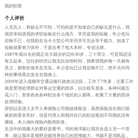
我的职责
个人评价
人无完人，有缺点不可怕，可怕的是不知道自己的缺点是什么，我
很庆幸知道我的求职短板在什么地方。学历是我的短板，年少贪玩
后悔不已，但我想在当今大型公司学历并不完全等于能力。知道了
短板就要努力弥补，于是自考了电大本科，专业法律。
1987年底出生的我正在大踏步的迈向30岁，三十而立，可是我还没
有立起来。过往的经历让我无比珍惜时间，我希望我的每一天都有
意义，都有价值并且充实。年少贪玩已让我后悔不已，绝不允许同
样的事情再次发生在我身上。
2009年进入成都市交通运输行政执法总队，工作了7年多，主要工作
就是受理处理群众对客运交通的投诉，以出租车居多，各种问题五
花八门，形形色色各种职业各个地区的人都有，积累了大量的投诉
处理经验。
辞职以后进入太平人寿保险公司挑战保险业，虽然保险业在我们国
家的前景非常好，但是代理人和我对自己的职业规划不符因此没有
继续。本人倾向保险内勤类职务。
生活中的我最大的爱好是看书，书的海洋能让我完全进入另一个世
界，能让我丰富视野还能培养自己的思维能力，书籍不是消耗品，