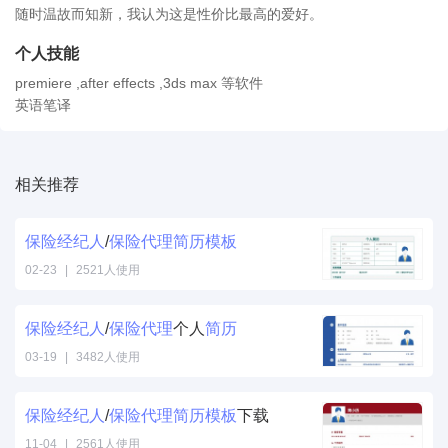
随时温故而知新，我认为这是性价比最高的爱好。
个人技能
premiere ,after effects ,3ds max 等软件
英语笔译
相关推荐
保险
经纪人
/
保险
代理
简历
模板
02-23
|
2521人使用
保险
经纪人
/
保险
代理
个人
简历
03-19
|
3482人使用
保险
经纪人
/
保险
代理
简历
模板
下载
11-04
|
2561人使用