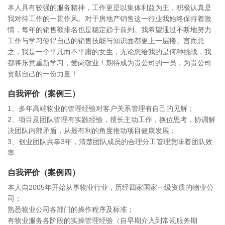
本人具有较强的服务精神，工作更是以集体利益为主，积极认真是
我对待工作的一贯作风。对于房地产销售这一行业我始终保持着激
情，每年的销售额排名也是稳定趋于前列。我希望通过不断地努力
工作与学习使得自己的销售技能与知识面都更上一层楼。言而总
之，我是一个平凡而不平庸的女生，无论您给我的是何种挑战，我
都将乐意重新学习，爱岗敬业！期待成为贵公司的一员，为贵公司
贡献自己的一份力量！
自我评价（案例三）
1、多年高端物业的管理经验对客户关系管理有自己的见解；
2、项目及团队管理有实践经验，擅长主动工作，换位思考，协调解
决团队内部矛盾，从最有利的角度推动项目健康发展；
3、创业团队共事3年，清楚团队成员的合理分工管理意味着团队效
率
自我评价（案例四）
本人自2005年开始从事物业行业，历经四家国家一级资质的物业公
司；
熟悉物业公司各部门的操作程序及标准；
有物业服务各阶段的实操管理经验（自早期介入到常规服务期