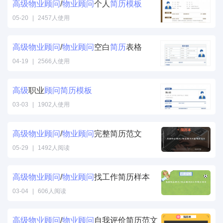
高级
物业
顾问
/
物业
顾问
个人
简历
模板
05-20
|
2457人使用
高级
物业
顾问
/
物业
顾问
空白
简历
表格
04-19
|
2566人使用
高级
职业
顾问
简历
模板
03-03
|
1902人使用
高级
物业
顾问
/
物业
顾问
完整简历范文
05-29
|
1492人阅读
高级
物业
顾问
/
物业
顾问
找工作简历样本
03-04
|
606人阅读
高级
物业
顾问
/
物业
顾问
自我评价简历范文