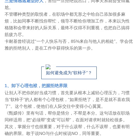
三是情感逃避型好人
，害怕一旦拒绝说出口，同事关系就会变得尴
尬。
不管哪种类型的取悦者，在职场中都无形之中给自己添加很多麻
烦，比如同事不断找你帮忙，领导不断给你增加工作，本来以为性
格随和会带来好的人际关系，最终不仅得不到重视，也把自己搞得
筋疲力尽。
卡耐基曾经说过“一个人快乐与否，85%来自与他人的相处”。学会优
雅的拒绝别人，是在工作中获得快乐的第一步。
如何避免成为“软柿子”？
1、卸下心理包袱，把握拒绝界限
让别人不把你的好当成习惯，首先要从根本上减轻心理压力，习惯
当“软柿子”的人都有个心理包袱，“如果拒绝了，是不是就不喜欢我
了”。这个包袱，使他们在人际交往中变得小心翼翼。
《甄嬛传》里有句话，帮你是情分，不帮是本分。这句话放在职场
同样适用，把“必须帮”变成“可以帮”，在面对请求时就轻松很多。
其次，掌握分寸也很重要，对于什么该帮，什么不该帮，也要有明
确的界限。敢于说NO与什么时候说NO，同等重要。