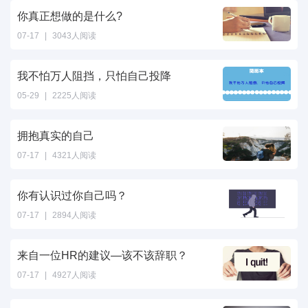
你真正想做的是什么?
07-17
|
3043人阅读
我不怕万人阻挡，只怕自己投降
05-29
|
2225人阅读
拥抱真实的自己
07-17
|
4321人阅读
你有认识过你自己吗？
07-17
|
2894人阅读
来自一位HR的建议—该不该辞职？
07-17
|
4927人阅读