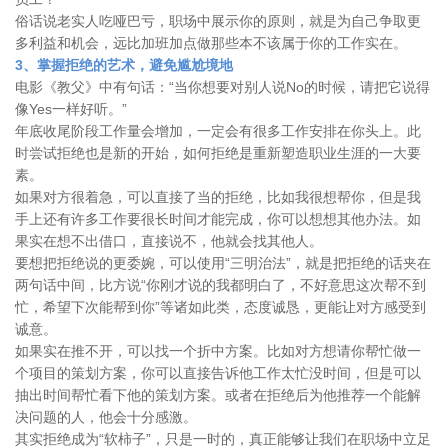
俗话说老实人吃哑巴亏，职场中展示你的原则，就是为自己争取更
多利益和机会，远比加班加点做那些本不该属于你的工作实在。
3、掌握拒绝的艺术，避免尴尬境地
电影《教父》中有句话：“当你想要对别人说No的时候，请把它说得
像Yes一样好听。”
年底收尾阶段工作量会增加，一定会有很多工作安排在你头上。此
时尝试拒绝也是新的开始，如何拒绝是重新塑造职业生涯的一大要
素。
如果对方很着急，可以直接了当的拒绝，比如我很想帮你，但是我
手上还有许多工作要很长时间才能完成，你可以想想其他办法。如
果实在想不出借口，直接说不，他就会找其他人。
要想把拒绝说的更委婉，可以使用“三明治法”，就是把拒绝的话夹在
两句话中间，比方说“你刚才说的我都明白了，不好意思这次帮不到
忙，希望下次能帮到你”等诸如此类，态度诚恳，更能让对方感受到
诚意。
如果实在推不开，可以找一个折中方案。比如对方想请你帮忙做一
个项目的策划方案，你可以直接告诉他工作太忙没时间，但是可以
抽出时间帮忙看下他的策划方案。或者在拒绝后为他推荐一个能解
决问题的人，他会十分感激。
其实拒绝成为“软柿子”，只是一时的，真正能够让我们在职场中立足