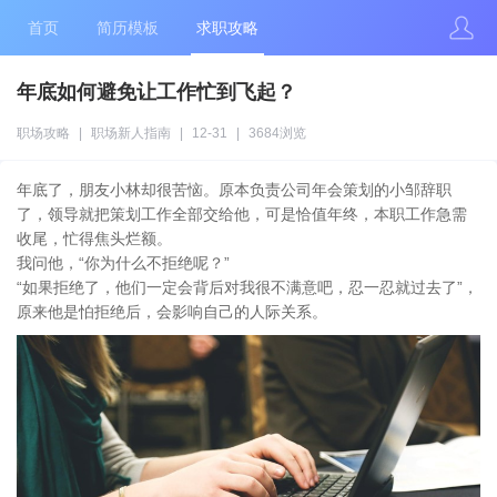
首页
简历模板
求职攻略
年底如何避免让工作忙到飞起？
职场攻略
|
职场新人指南
|
12-31
|
3684浏览
年底了，朋友小林却很苦恼。原本负责公司年会策划的小邹辞职
了，领导就把策划工作全部交给他，可是恰值年终，本职工作急需
收尾，忙得焦头烂额。
我问他，“你为什么不拒绝呢？”
“如果拒绝了，他们一定会背后对我很不满意吧，忍一忍就过去了”，
原来他是怕拒绝后，会影响自己的人际关系。