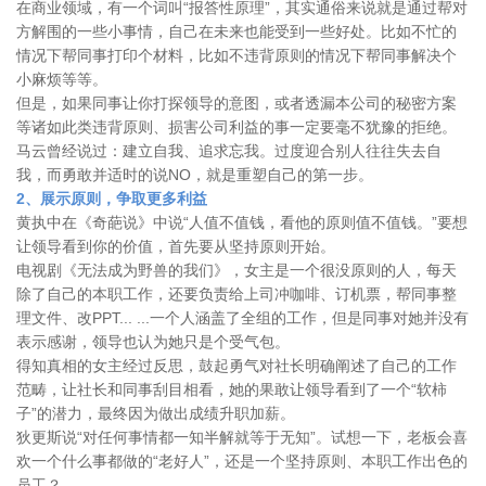
在商业领域，有一个词叫“报答性原理”，其实通俗来说就是通过帮对
方解围的一些小事情，自己在未来也能受到一些好处。比如不忙的
情况下帮同事打印个材料，比如不违背原则的情况下帮同事解决个
小麻烦等等。
但是，如果同事让你打探领导的意图，或者透漏本公司的秘密方案
等诸如此类违背原则、损害公司利益的事一定要毫不犹豫的拒绝。
马云曾经说过：建立自我、追求忘我。过度迎合别人往往失去自
我，而勇敢并适时的说NO，就是重塑自己的第一步。
2、展示原则，争取更多利益
黄执中在《奇葩说》中说“人值不值钱，看他的原则值不值钱。”要想
让领导看到你的价值，首先要从坚持原则开始。
电视剧《无法成为野兽的我们》，女主是一个很没原则的人，每天
除了自己的本职工作，还要负责给上司冲咖啡、订机票，帮同事整
理文件、改PPT... ...一个人涵盖了全组的工作，但是同事对她并没有
表示感谢，领导也认为她只是个受气包。
得知真相的女主经过反思，鼓起勇气对社长明确阐述了自己的工作
范畴，让社长和同事刮目相看，她的果敢让领导看到了一个“软柿
子”的潜力，最终因为做出成绩升职加薪。
狄更斯说“对任何事情都一知半解就等于无知”。试想一下，老板会喜
欢一个什么事都做的“老好人”，还是一个坚持原则、本职工作出色的
员工？