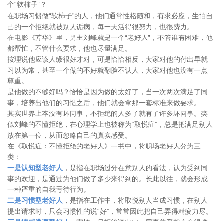
个“软柿子”？
在职场习惯做“软柿子”的人，他们通常性格随和，有求必应，生怕自
己的一个拒绝就被别人诟病，每一天活得很努力，也很费力。
在电影《芳华》里，男主刘峰就是一个“老好人”，不管谁有困难，他
都帮忙，不管什么要求，他也尽量满足。
按理说他应该人缘很好才对，可是恰恰相反，大家对他的付出早就
习以为常，甚至一个做的不好就翻脸不认人，大家对他也没有一点
尊重。
是他做的不够好吗？恰恰是因为做的太好了，当一次两次满足了同
事，培养出他们的习惯之后，他们就会拿那一套标准来做要求。
其实世界上本没有坏同事，不拒绝的人多了就有了许多坏同事。类
似刘峰的不懂拒绝，在心理学上也被称为“取悦症”，总是把满足别人
放在第一位，从而忽略自己的真实感受。
在《取悦症：不懂拒绝的老好人》一书中，将职场老好人分为三
类：
一是认知型老好人
，是指在职场过分在意别人的看法，认为受到同
事的欢迎，是通过为他们做了多少来得到的。长此以往，就会形成
一种严重的自我亏待行为。
二是习惯型老好人
，是指在工作中，将取悦别人当成习惯，在别人
提出请求时，只会习惯性的说“好”，常常因此把自己弄得精疲力尽。