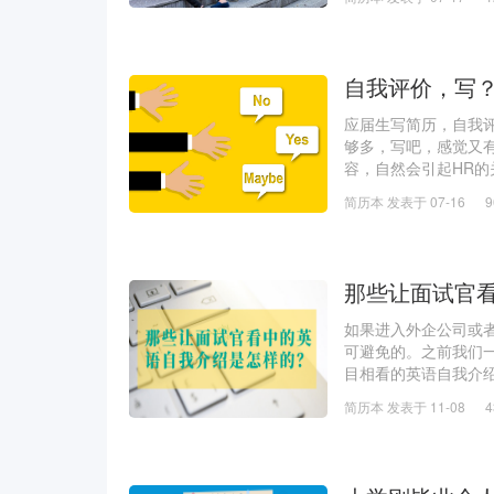
自我评价，写
应届生写简历，自我
够多，写吧，感觉又
容，自然会引起HR的
01大多数的应届生喜
简历本 发表于 07-16
势一般大家就只会
那些让面试官
如果进入外企公司或
可避免的。之前我们
目相看的英语自我介
绍，和不限时间的自
简历本 发表于 11-08
提到一分