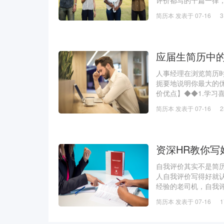
评价都写的千篇一律，
现90%的应届生和
简历本 发表于 07-16
己的自我评价有
应届生简历中
人事经理在浏览简历
扼要地说明你最大的
价优点】◆◆1.学习
籍，内容涵盖天文、地
简历本 发表于 07-16
touch
资深HR教你写
自我评价其实不是简
人自我评价写得好就
经验的老司机，自我
我评价这部分了。有
简历本 发表于 07-16
评价如果描述得当，