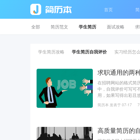
首页
简
全部
简历范文
学生简历
面试攻略
求
学生简历攻略
学生简历自我评价
实习经历怎
求职通用的两
在招聘网站的格式简
中，自我评价可写可
用，如果写得出彩且
色，套用在谁身上都
简历本 发表于 07-17
价◆◆ 0
高质量简历的