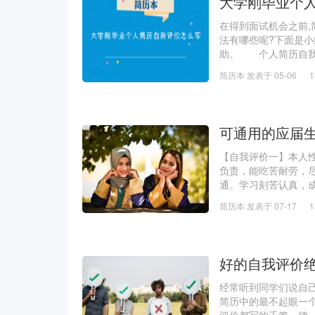
大学刚毕业个
在得到面试机会之前
法有哪些呢?下面是
助。 个人简历自我
以着重表现你的学业
简历本 发表于 05-06
续三年获得学
可通用的应届
【自我评价一】本人
负责，能吃苦耐劳，
通。学习刻苦认真，成
号。积极参加课外文
简历本 发表于 07-17
交往能力。曾连续两
好的自我评价
经常听到同学们说自
简历中的最不起眼一