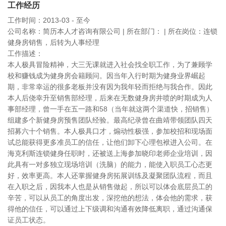
工作经历
工作时间：2013-03 - 至今
公司名称：简历本人才咨询有限公司 | 所在部门： | 所在岗位：连锁
健身房销售，后转为人事经理
工作描述：
本人极具冒险精神，大三无课就进入社会找全职工作，为了兼顾学
校和赚钱成为健身房会籍顾问。因当年入行时期为健身业界崛起
期，非常幸运的很多老板并没有因为我年轻而拒绝与我合作。因此
本人后侥幸升至销售部经理，后来在无数健身房井喷的时期成为人
事部经理，曾一手在五一路和58（当年就这两个渠道快，招销售）
组建多个新健身房预售团队经验。最高纪录曾在曲靖带领团队四天
招募六十个销售。本人极具口才，煽动性极强，参加校招和现场面
试总能获得更多准员工的信任，让他们卸下心理包袱进入公司。在
海克利斯连锁健身任职时，还被送上海参加晓印老师企业培训，因
此具有一对多独立现场培训（洗脑）的能力，能使入职员工心态更
好，效率更高。本人还掌握健身房拓展训练及凝聚团队流程，而且
在入职之后，因我本人也是从销售做起，所以可以体会底层员工的
辛苦，可以从员工的角度出发，深挖他的想法，体会他的需求，获
得他的信任，可以通过上下级调和沟通有效降低离职，通过沟通保
证员工状态。