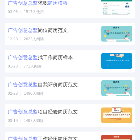
广告
创意
总监
求职
简历
模板
03-06
|
1517人使用
广告
创意
总监
岗位简历范文
12-20
|
2633人阅读
广告
创意
总监
找工作简历样本
01-28
|
771人阅读
广告
创意
总监
自我评价简历范文
02-28
|
1490人阅读
广告
创意
总监
项目经验简历范文
03-19
|
1497人阅读
广告
创意
总监
工作经历简历范文