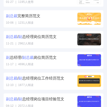
01-27
|
1195人使用
副
总裁
完整简历范文
10-06
|
1231人阅读
副
总裁
/
副
总经理岗位简历范文
11-21
|
2962人阅读
副
总经理/
副
总裁
岗位简历范文
11-17
|
4696人阅读
副
总裁
/
副
总经理岗位工作经历范文
12-10
|
1877人阅读
副
总裁
/
副
总经理岗位项目经验范文
04-12
|
2072人阅读