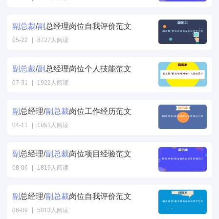
副
总裁
/
副
总经理岗位自我评价范文
05-22
|
8727人阅读
副
总裁
/
副
总经理岗位个人技能范文
07-31
|
1922人阅读
副
总经理/
副
总裁
岗位工作经历范文
04-11
|
1851人阅读
副
总经理/
副
总裁
岗位项目经验范文
08-06
|
1816人阅读
副
总经理/
副
总裁
岗位自我评价范文
06-09
|
5013人阅读