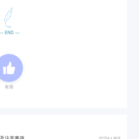
—
END
—
有用
及注意事项
20754人阅读