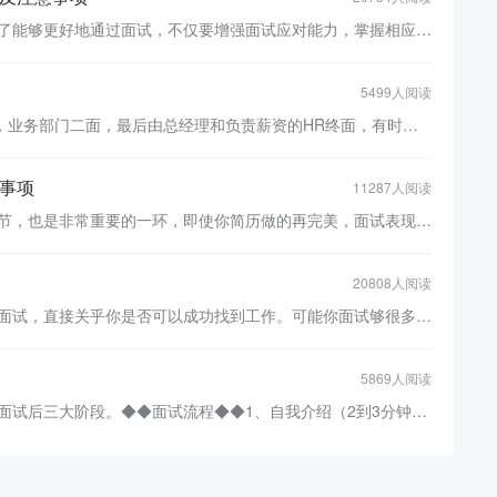
对于要应聘销售岗位的求职者来说，为了能够更好地通过面试，不仅要增强面试应对能力，掌握相应的面试技巧，同时还需了解面试时的注意事项。今天就给各位分享应聘销售岗位需要知道的面试技巧及注意事项，一起来看看吧！01销售员面试技巧及注意事项一在准备阶段，需要注意的一点就是“自我评价”对于这一个面试必问的问题，
5499人阅读
目前一般公司的招聘流程为： HR初面，业务部门二面，最后由总经理和负责薪资的HR终面，有时候也会由HR在最后的环节跟面试者谈工资。 HR主要的职责负责是初面和整个招聘过程的控制。有时候HR会看情况让一面和二面同时进行，有时候会二面和终面一次搞定，尽量不让面试者来回的跑很多遍，但总
事项
11287人阅读
面试是每个求职者都必须面对的一个环节，也是非常重要的一环，即使你简历做的再完美，面试表现不好，还是白搭。所以为了更好的找到理想工作，必须了解面试的整个流程。那么面试有的流程是怎样的？不同的公司对面试过程的设计会有所不同，有的公司会非常正式，有的公司则相对比较随意，但一般来说，面试可以分为以下四个阶段
20808人阅读
作为求职者，投递简历后最重要的就是面试，直接关乎你是否可以成功找到工作。可能你面试够很多次，经验丰富；也许你是一个应届生，对面试也是一知半解，但是你们是否从hr的角度来了解这个面试的流程呢？都说知己知彼，方能百战不殆。从另一个角度看待面试，也许你就明白未来，自己该如何准备面试了。◆◆HR面试前即策划
5869人阅读
一般的面试流程包括面试前、面试中、面试后三大阶段。◆◆面试流程◆◆1、自我介绍（2到3分钟，一开始略紧张，说着说着就淡定了，一般的面试官很和蔼。2、接下来问项目，其中负责什么，怎么会这么做，对应届生会问校内有没有实践，还问了一下让一份工作怎么工作的，工作日常和业绩。3、然后就是问对目前的职位的理解，