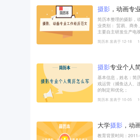
摄影
，动画专
简历本整理的摄影，
业类别： 贸易、商务
主要自主研发生产电
室设有消费类电子产品
简历本 发表于 12-18
工作描述：
1：分析公司原产品
货渠道加以调查和掌
2：根据客人要求采
摄影
专业个人
基本信息，姓名：简历
戏运营（捕鱼达人、
的制定和优化；
2、 制定游戏产品运
简历本 发表于 10-05
手机端游戏产品从无
3、 负责游戏产品的
分析，推动并确保业
计划，协调内容、推
大学
摄影
，动
教育背景时间：2011-0