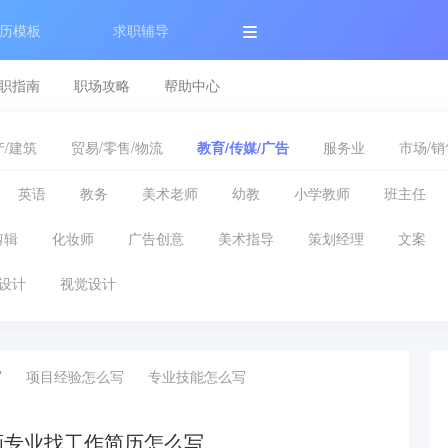
历模板
求职辅导
职指南
职场攻略
帮助中心
/建筑
贸易/零售/物流
教育/传媒/广告
服务业
市场/销
英语
教务
美术老师
幼教
小学教师
班主任
剪辑
化妆师
广告创意
美术指导
策划经理
文案
设计
视觉设计
写
项目经验怎么写
专业技能怎么写
画专业找工作简历怎么写