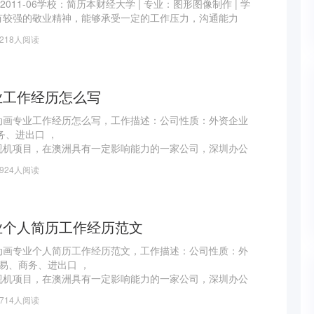
- 2011-06学校：简历本财经大学 | 专业：图形图像制作 | 学
有较强的敬业精神，能够承受一定的工作压力，沟通能力
素质和修养 。性格开朗、待人热情、积极主动、独立工作能
1218人阅读
、并有良好的交际技能。为人敬业爱业，有很强的团队合
业工作经历怎么写
动画专业工作经历怎么写，工作描述：公司性质：外资企业
务、进出口 ，
视机项目，在澳洲具有一定影响能力的一家公司，深圳办公
商务部， 在公司2年主要负责小产品OEM成品采购。
2924人阅读
市场以及品质、价格等行情；寻找产品供应来源，对产品的供
握。
购各种各样的产品（音响，耳机，线材，电视
业个人简历工作经历范文
动画专业个人简历工作经历范文，工作描述：公司性质：外
贸易、商务、进出口 ，
视机项目，在澳洲具有一定影响能力的一家公司，深圳办公
商务部， 在公司2年主要负责小产品OEM成品采购。
1714人阅读