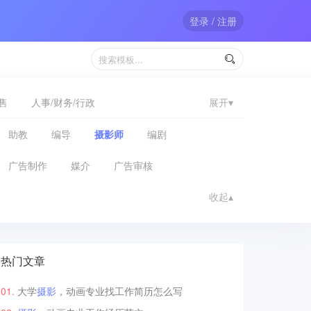
登录 / 注册

售
人事/财务/行政
展开▾
助教
编导
摄影师
编剧
广告制作
媒介
广告审核
收起▴
热门文章
大学
摄影
，动画专业找工作简历怎么写