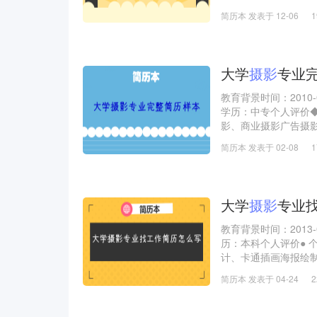
3、负责汇桔网服务
简历本 发表于 12-06
4、对销售端做商家
5、针对服务商做线
6、日常运营数据分析
7、部门目标制定及规
大学
摄影
专业
教育背景时间：2010-0
学历：中专个人评价◆
影、商业摄影广告摄影
影片构图及后期处理
简历本 发表于 02-08
的布置；◆ 有很强
一定程
大学
摄影
专业
教育背景时间：2013-
历：本科个人评价● 
计、卡通插画海报绘
书和民谣。● 经历：
简历本 发表于 04-24
款APP的所有从前期
祥物设计方案；带领