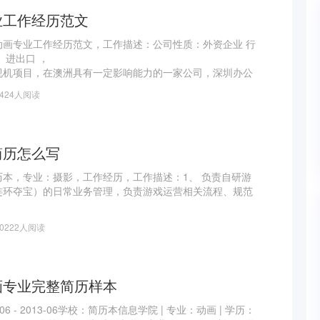
业工作经历范文
动画专业工作经历范文，工作描述：公司性质：外资企业 行
、进出口 ，
视机项目，在澳洲具有一定影响能力的一家公司，深圳办公
商务部， 在公司2年主要负责小产品OEM成品采购。
1424人阅读
市场以及品质、价格等行情；寻找产品供应来源，对产品的供
握。
购各种各样的产品（音响，耳机，线材，电视
简历怎么写
本，专业：摄影，工作经历，工作描述：1、 负责自研游
连环夺宝）的日常业务管理，负责游戏运营相关流程、规范
营规划、战略、布局，并组织和监督运营实施；实现了公司
10222人阅读
到有并且盈利的过程。
日常运营管理，主导运营整体策略的制定、监督执行、效果
务指标的顺利完成，并针对市场的变化制定和调整后续运营
广等团队配
画专业完整简历样本
6 - 2013-06学校：简历本信息学院 | 专业：动画 | 学历：