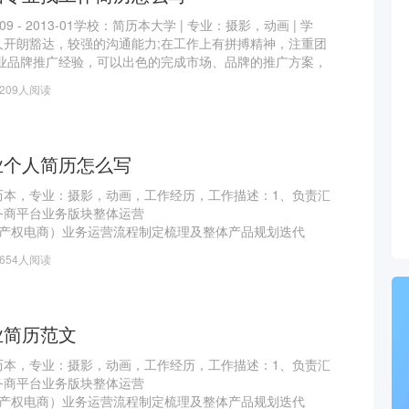
9 - 2013-01学校：简历本大学 | 专业：摄影，动画 | 学
人开朗豁达，较强的沟通能力;在工作上有拼搏精神，注重团
企业品牌推广经验，可以出色的完成市场、品牌的推广方案，
划、执行、结案。PS：对微信、微博等自媒体平台运营推广
1209人阅读
丰富的经验。个人技能绘画、单机游戏的游戏策划网页设计
业个人简历怎么写
历本，专业：摄影，动画，工作经历，工作描述：1、负责汇
务商平台业务版块整体运营
识产权电商）业务运营流程制定梳理及整体产品规划迭代
商平台（类似猪八戒）业务流程制定梳理及产品规划
2654人阅读
拉新激励政策制定及会员付费产品培训
下会销活动策划
及输出
划建设
业简历范文
历本，专业：摄影，动画，工作经历，工作描述：1、负责汇
务商平台业务版块整体运营
识产权电商）业务运营流程制定梳理及整体产品规划迭代