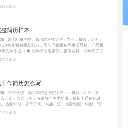
商平台（类似猪八戒）业务流程制定梳理及产品规划
1986人阅读
拉新激励政策制定及会员付费产品培训
下会销活动策划
及输出
划建设
完整简历样本
9 - 2012-09学校：简历本科技大学 | 专业：摄影，动画 |
 2008年接触摄影行业，至今已拍摄各类生活写真、产品摄
等优秀作 品；◆ 能熟练使用摄像、摄像器材，能熟练完成
工作；◆ 了解机器性能，懂得保养，懂得灯光的运用和灯光
1752人阅读
的方案创新策划能力，执行能力，对各类营销广告运作体系有
找工作简历怎么写
09 - 至今学校：简历本信息学院 | 专业：摄影，动画 | 学
个人介绍：自幼习画，有很好的美术功底，擅长卡通角色设
制。热爱学习，乐于分享。兴趣广泛，热爱动画、电影、读
曾参与多款儿童游戏APP的美术设计；带领原画团队完成一
2217人阅读
调研、策划到原型设计、美术的工作；带领团队完成一套吉
团队完