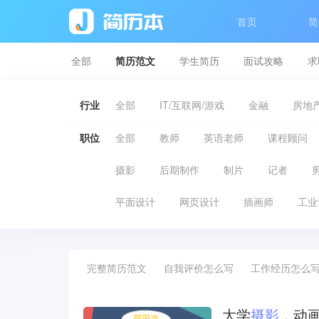
首页
简
全部
简历范文
学生简历
面试攻略
求
行业
全部
IT/互联网/游戏
金融
房地产
职位
全部
教师
英语老师
课程顾问
摄影
后期制作
制片
记者
平面设计
网页设计
插画师
工业
完整简历范文
自我评价怎么写
工作经历怎么
大学
摄影
，动