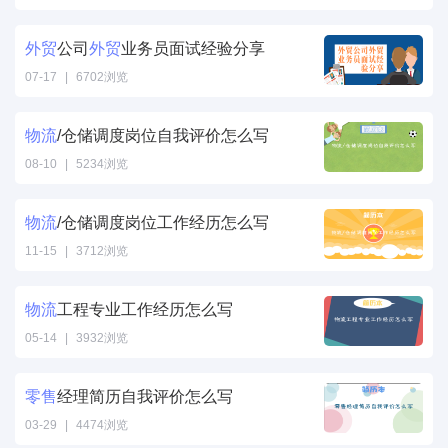
物流/仓储调度
岗位个人简历工
外贸
公司
外贸
业务员面试经验分享
作经历范文" />
07-17
|
6702浏览
外贸公司
外贸
业
务员面试经验分
物流
/仓储调度岗位自我评价怎么写
享" />
08-10
|
5234浏览
物流/仓储调度
岗位自我评价怎
物流
/仓储调度岗位工作经历怎么写
么写" />
11-15
|
3712浏览
物流/仓储调度
岗位工作经历怎
物流
工程专业工作经历怎么写
么写" />
05-14
|
3932浏览
物流工程专业工
作经历怎么写"
零售
经理简历自我评价怎么写
/>
03-29
|
4474浏览