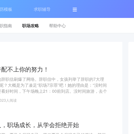
历模板
求职辅导
职指南
职场攻略
帮助中心
许配不上你的努力！
的辞职信刷爆了网络。辞职信中，女孩列举了辞职的7大理
呢？大概是为了凑足“职场7宗罪”吧！她的理由是：“没时间
看好时间，下午场晚上21：00前到店。没时间旅游，去个
公司却说让退票。没有加班工资，上班无期限。别人请假，
1023人阅读
人，职场成长，从学会拒绝开始