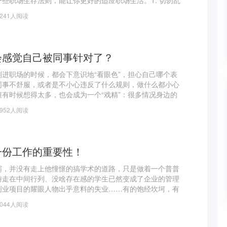
些职场生存法则，能让你更好的适应职场生活。1. 切勿乱
场有多规矩，新员工一来公司最忌讳的就是瞎打听，很多人
8241人阅读
会感觉自己被同事针对了？
进职场的时候，都会下意识地“看眼色”，担心自己哪个表
同事不舒服，或者是不小心违反了什么规则，做什么都小心
有时候想得太多，也会成为一个“戏精”：很多情况身边的
在心里上演了“同事是不是不喜欢我、针对我”的几百种戏
6952人阅读
一份工作的重要性！
霸，并没有走上他憧憬的搞学术的道路，只是做着一个普普
游走在中间行列、没啥存在感的学生已然变成了企业的管理
创业项目的耀眼人物出乎意料的失业……有的饱经坎坷，有
的真相就是这么残酷。一起毕业的同学，差距为什么会这么
4044人阅读
原