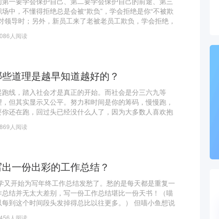
们第一要学会保护自己、第二要学会保护自己的前途、第三
场中，不懂得拒绝总是会被“欺负”，学会拒绝是你“不被欺
面对领导时；另外，新员工来了老被老员工欺负，学会拒绝，
多人没有勇气拒绝，感觉不好意思，其实并不是如此。职场
4086人阅读
哪些道理是越早知道越好的？
起跑线，踏入社会才是真正的开始。而社会是分三六九等
望，但其实显示又公平。努力和时间是你的筹码，慢慢跑，
要你还在跑，回过头已经没什么人了，因为大多数人喜欢抱
他们要么坐下休息，要么往回走了，很多时间，你并没有多
1869人阅读
写出一份出彩的工作总结？
同学又开始为写年终工作总结发愁了。愁的是每天都是重复一
作总结并无太大差别，写一份工作总结堪比一份天书！（喵
以每到这个时间段头发掉得总比以往更多。） 但喵小鱼想说
不难，当你深陷其中你会发现其实写工作总结对自己是非常
4456人阅读