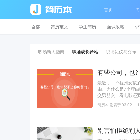
首页
简
全部
简历范文
学生简历
面试攻略
求
职场新人指南
职场成长驿站
职场礼仪与交际
有些公司，也
最近，一个杭州女孩
由。为什么是7个理由
交男朋友，看电影还要
韩国，订好了机票，
简历本 发表于 03-02
自己逢年过
别害怕拒绝别