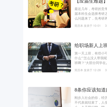
【应届生难题
最近几年，考研的竞
届本科生会选择考研
么问题来了，先考研
问，那么下面一起来
简历本 发表于 10-01
小伙伴提供一些参考
给职场新人上
第一天上班，有些小
什么“”怎么没人带我呢
班啊？“大部分同学
早已经翻江倒海了。
简历本 发表于 12-28
8条你应该知道
刚步入社会的你，经
不代表就结束了，人