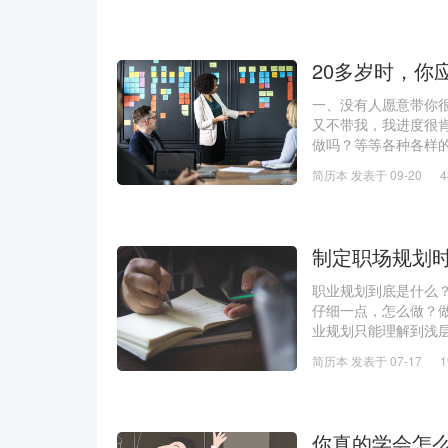
20多岁时，你
一、没有人愿意带你
又不带我，我进度很
做吗？等等各种各样
里，你所有不懂的东
简历本 发表于 09-20
校了。公司来雇佣我
制定职场规划
职业规划到底是什么
仔细一点，怎么做？
业规划只能理解到浅
存在很多理解偏差，职
简历本 发表于 07-17
售的工作可以改变
你真的学会怎