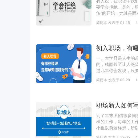
有人说，在职场中我
要学会拒绝。是的，职
负”的开始，尤其是
是你独立的开始。很
简历本 发表于 01-15
中只要你能够做
初入职场，有
一、大学只是人生的
的，残酷甚至让人绝
过几年你会发现，只
怨，喜欢自暴自弃，
简历本 发表于 02-28
少对手。 二
职场新人如何
到了年末,相信很多
样的工作，每年的工
小鱼以前这样想，所
的是，写工作总结并
简历本 发表于 12-05