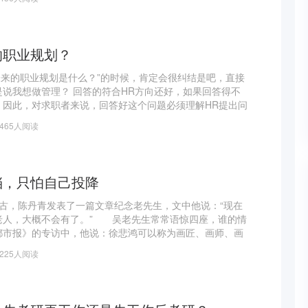
的职业规划？
未来的职业规划是什么？”的时候，肯定会很纠结是吧，直接
说我想做管理？ 回答的符合HR方向还好，如果回答得不
。因此，对求职者来说，回答好这个问题必须理解HR提出问
是职业规划首先我们要清楚，什么是职业规划。
8465人阅读
挡，只怕自己投降
古，陈丹青发表了一篇文章纪念老先生，文中他说：“现在
老人，大概不会有了。” 吴老先生常常语惊四座，谁的情
都市报》的专访中，他说：徐悲鸿可以称为画匠、画师、画
”，因为他对美完全不理解。 在接受新民晚报采访时，谈
2225人阅读