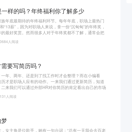
是一样的吗？年终福利你了解多少
班族年底最期待的年终福利环节。每年年底，职场上最热门
和“13薪”，因为对职场人来说，拿一份“沉甸甸”的年终奖，
作的最好奖赏。然而很多人对于年终奖都不了解，通常会把
体，殊不知二者是有区别的，如果对年终奖和13薪不了解，
20684人阅读
才需要写简历吗？
？一年、两年、还是到了找工作时才会整理？而在小编看
简历才是职场人应有的动作。一来我们通过更新简历，知道
，二来我们可以通过外部HR对你简历的肯定看出自己的市场
一旦换工作，可以做到心中有数，稳妥不慌。所以一份简历
5131人阅读
想
的梦
片，女主角是位歌手，她有一句台词：“总有一天我会去百老