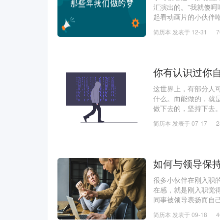
汇演出的。”我就傻呵
起看动画片的小伙伴
种当时还身处国内不
简历本 发表于 12-31
样远。我想这个
你有认识过你
这世界上，有部分人
什么。而能做的，就
做下去的，坚持下去
推动变成内在的源动
简历本 发表于 07-17
很久才能找到最终的
如何与领导保
很多小伙伴在刚入职
在感，就是刚入职觉
同事被领导表扬而自
工作该怎么做，如何
简历本 发表于 09-18
最主要的