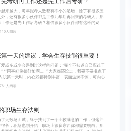
】先考研再工作还是先工作后考研？
争越来越大，每年报考人数都有不小的递增，除了有很多应
之外，还有很多小伙伴都是工作几年后再回来的考研人。那
再工作还是先工作后考研？相信很多小伙伴都有这样的疑
看看直接考研和工作后在考研的差异，希望能给还没想好的
3110人阅读
。考
班第一天的建议，学会生存技能很重要！
可爱或多或少会遇到过这样的问题：”完全不知道自己应该干
？“”同事好像都好忙啊....."”大家都还没走，我要不要准点下
在入职第一天时，内心戏都特别丰富，表面波澜不惊，可内心
所以今天就想跟大家分享一下，职场新人应该为
3761人阅读
的职场生存法则
历了无数场面试，终于找到了一个比较满意的工作，但这并
生很长，职场也刚开始，职场上很多东西你都需要明白。那