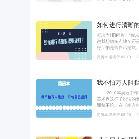
有帮助
如何进行清晰
每次当HR问你：“你
说我想赚多点钱？还是
好，怕是给自己挖坑
题背后的本质。什么
简历本 发表于 09-13
我不怕万人阻
2010年吴冠中作
美术界这样子说话的
面都不给。在《南方
圣，但是他是“美盲
简历本 发表于 05-29