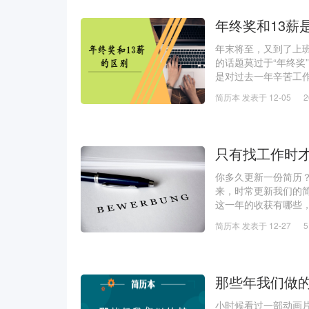
年终奖和13薪
年末将至，又到了上
的话题莫过于“年终奖”
是对过去一年辛苦工
年终奖和13薪混为一
简历本 发表于 12-05
在发年
只有找工作时
你多久更新一份简历
来，时常更新我们的
这一年的收获有哪些
价值在哪里，三来是
简历本 发表于 12-27
有多重要？这就是我
那些年我们做
小时候看过一部动画