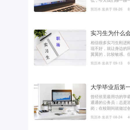
么，今天我们聊一聊一
说话，切勿瞎打听职
简历本 发表于 08-26
一到一
实习生为什么
相信很多实习生刚进刚
现不好，就让身边的
翼翼的，比较敏感。但
同事压根没在意，你却
简历本 发表于 09-13
码，从而也会影
大学毕业后第
曾经班里最用功的学
通通的公务员；总是
岗；在校期间就做过
的一路顺风。但事实
简历本 发表于 08-24
大呢？有很大一部分