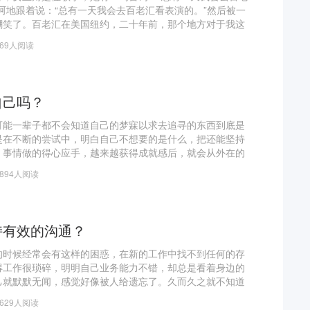
呵地跟着说：“总有一天我会去百老汇看表演的。”然后被一
嘲笑了。百老汇在美国纽约，二十年前，那个地方对于我这
发达地区的普通小孩子而言，距离大概就跟从地球到火星一
769人阅读
自己吗？
可能一辈子都不会知道自己的梦寐以求去追寻的东西到底是
是在不断的尝试中，明白自己不想要的是什么，把还能坚持
。事情做的得心应手，越来越获得成就感后，就会从外在的
力了。这是人生的排除法。只是选项多了，排除法也许很久
2894人阅读
你
持有效的沟通？
的时候经常会有这样的困惑，在新的工作中找不到任何的存
得工作很琐碎，明明自己业务能力不错，却总是看着身边的
己就默默无闻，感觉好像被人给遗忘了。久而久之就不知道
做出领导认可的成就出来。 其实小伙伴会存在这样的问题，
4629人阅读