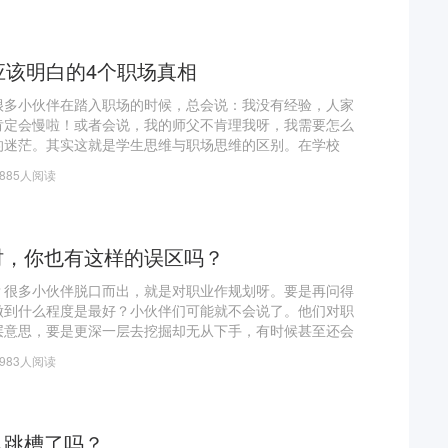
应该明白的4个职场真相
很多小伙伴在踏入职场的时候，总会说：我没有经验，人家
肯定会慢啦！或者会说，我的师父不肯理我呀，我需要怎么
的迷茫。其实这就是学生思维与职场思维的区别。在学校
西都可以找老师帮忙解决，但是到职场之后，职场不再是学
4885人阅读
们，
时，你也有这样的误区吗？
？很多小伙伴脱口而出，就是对职业作规划呀。要是再问得
做到什么程度是最好？小伙伴们可能就不会说了。他们对职
层意思，要是更深一层去挖掘却无从下手，有时候甚至还会
业规划一不小心就成了发展的“绊脚石”。比如，“找一份销
1983人阅读
么跳槽了吗？